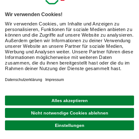
Verfügbarkeit im Markt prüfen
lieferbar
Merken
Zustellung 22.08. - 25.08.
1
von
2
Benzinrasenmäher online bestellen – die
besten Werkzeuge für Profis
Der Benzinrasenmäher ist ein leistungsstarkes
Arbeitsgerät für anspruchsvolle Arbeiten auf allen
Rasenflächen im Garten und um das Haus herum. Wenn
es um die beste Leistung, durchzugsstarke Motoren und
saubere Schnitte geht, setzt der Profi auf den
Benzinrasenmäher. Erfahre jetzt, welche Modelle mit
Benzin online zur Verfügung stehen.