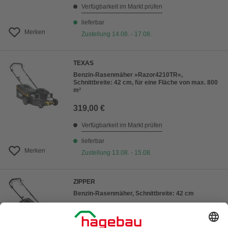
Verfügbarkeit im Markt prüfen
lieferbar
Merken
Zustellung 14.08. - 17.08.
TEXAS
Benzin-Rasenmäher »Razor4210TR«,
Schnittbreite: 42 cm, für eine Fläche von max. 800
m²
319,00 €
Verfügbarkeit im Markt prüfen
lieferbar
Merken
Zustellung 13.08. - 15.08.
ZIPPER
Benzin-Rasenmäher, Schnittbreite: 42 cm
199,00 €