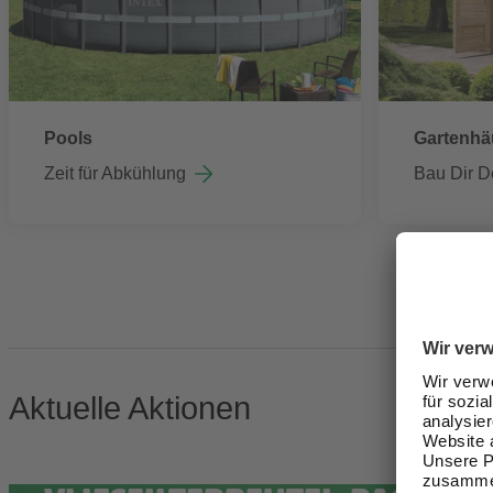
Pools
Gartenhä
Zeit für Abkühlung
Bau Dir D
Aktuelle Aktionen