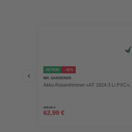
AKTION
- 42%
MR. GARDENER
Akku-Rasentrimmer »AT 1824-3 Li PXC«, i
109,00 €
62,99 €