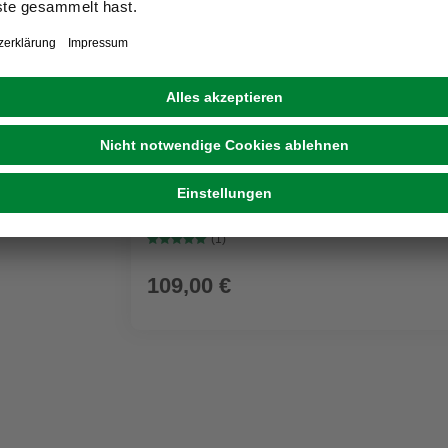
GRATIS ZUGABE
KÄRCHER
Nass-/Trockensauger WD 3 P V-17/4/20 Wo
Kunststoffbehälter
(1)
109,00 €