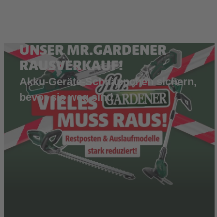
UNSER MR.GARDENER
RAUSVERKAUF!
Akku-Geräte-Schnäppchen sichern,
bevor sie weg sind