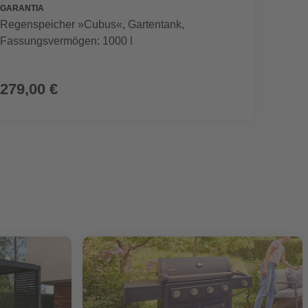
GARANTIA
SEGWA
Regenspeicher »Cubus«, Gartentank,
Mährob
Fassungsvermögen: 1000 l
899,00 €
279,00 €
799,