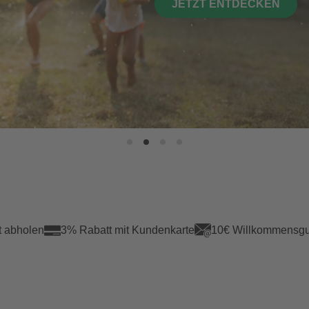
JETZT ENTDECKEN
t abholen
3% Rabatt mit Kundenkarte
10€ Willkommensgu