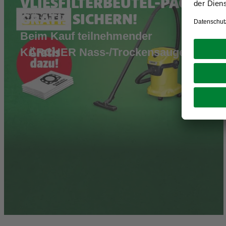
VLIESFILTERBEUTEL-PACK
GRATIS SICHERN!
Beim Kauf teilnehmender
KÄRCHER Nass-/Trockensauger