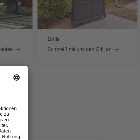
Grills
hatten
Schmeiß mit uns den Grill an