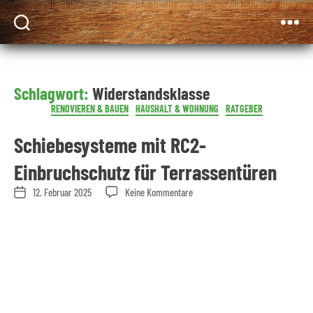
LEITERMANN
Blog
für
Selbermacher
Schlagwort:
Widerstandsklasse
Kategorien
RENOVIEREN & BAUEN
HAUSHALT & WOHNUNG
RATGEBER
Schiebesysteme mit RC2-
Einbruchschutz für Terrassentüren
zu
12. Februar 2025
Keine Kommentare
Beitragsdatum
Schiebesysteme
mit
RC2-
Einbruchschutz
für
Terrassentüren