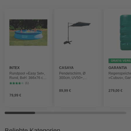
GRATIS VER
INTEX
CASAYA
GARANTIA
Rundpool »Easy Set«,
Pendelschirm, Ø
Regenspeich
Rund, BxH: 366x76 cm,
300cm, UV50+,
»Cubus«, Gar
blau
Alu/Stahl, anthrazit
Fassungsver
(1)
1000 l
89,99 €
279,00 €
79,99 €
Beliebte Kategorien