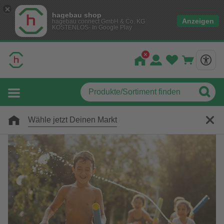
hagebau shop
Anzeigen
hagebau connect GmbH & Co. KG
KOSTENLOS- In Google Play
Wähle jetzt Deinen Markt