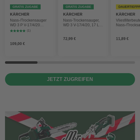
GRATIS ZUGABE
GRATIS ZUGABE
DAUERTIEFP
KÄRCHER
KÄRCHER
KÄRCHER
Nass-/Trockensauger
Nass-Trockensauger,
Vliesfilterbeut
WD 3 P V-17/4/20
WD 3 V-17/4/20, 17 L,
Nass-/Trocks
Workshop mit
1000 W
2 Plus, WD 3,
(1)
Gerätesteckdose, 17-
Battery und 
72,99 €
11,89 €
Liter-Kunststoffbehälter
4 Stück
109,00 €
JETZT ZUGREIFEN