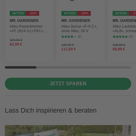
AKTION
- 42%
AKTION
- 20%
AKTION
- 
MR. GARDENER
MR. GARDENER
MR. GARDE
Akku-Rasentrimmer
Akku-Sense »P-X-C«,
Akku-Laubblä
»AT 1824-3 Li PXC«,
ohne Akku, 36 V
»ALB«, schwa
inkl. 2x Akku
max.
(1)
(2)
Blasgeschwind
109,00 €
62,99 €
210 km/h
139,00 €
109,00 €
111,00 €
68,99 €
JETZT SPAREN
Lass Dich inspirieren & beraten