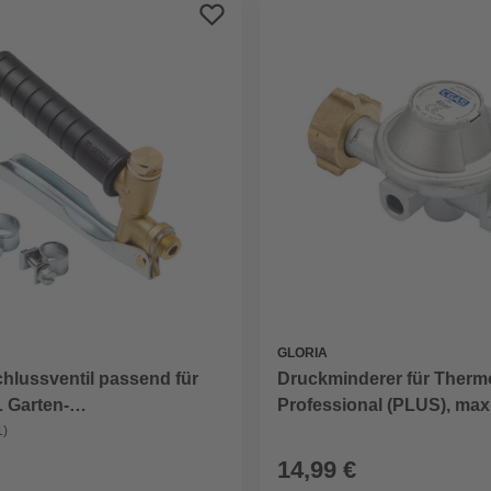
GLORIA
hlussventil passend für
Druckminderer für Therm
 L Garten-
Professional (PLUS), max
hgeräte, mit Handgriff,
Betriebsdruck 4 bar
1)
 und Schneckengewinde,
14,99 €