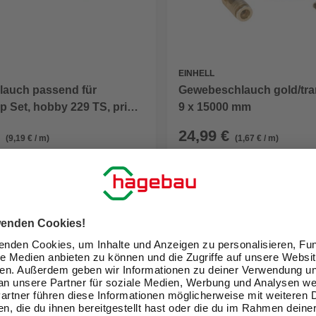
EINHELL
Gewebeschlauch gold/tra
hlauch passend für
9 x 15000 mm
 Set, hobby 229 TS, prima
24,99 €
(9,19 € / m)
(1,67 € / m)
eit im Markt prüfen
Verfügbarkeit im Markt prüfen
lieferbar
 10.08. - 12.08.
Zustellung 12.08. - 14.08.