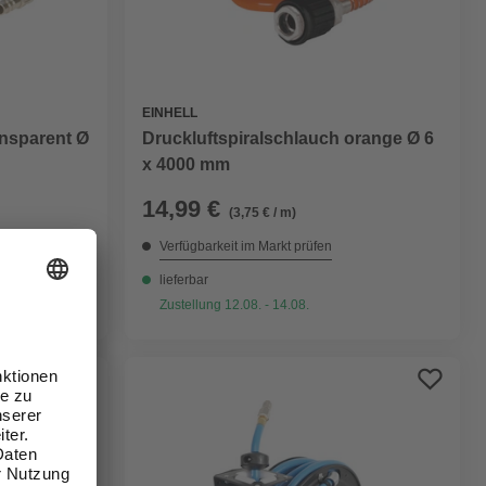
EINHELL
nsparent Ø
Druckluftspiralschlauch orange Ø 6
x 4000 mm
14,99 €
(3,75 € / m)
Verfügbarkeit im Markt prüfen
lieferbar
Zustellung 12.08. - 14.08.