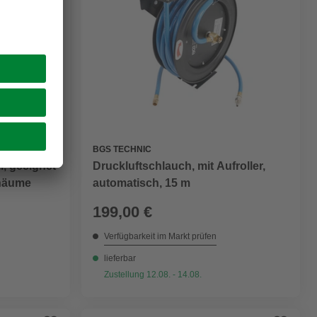
BGS TECHNIC
l, geeignet
Druckluftschlauch, mit Aufroller,
chäume
automatisch, 15 m
199,00 €
Verfügbarkeit im Markt prüfen
lieferbar
Zustellung 12.08. - 14.08.