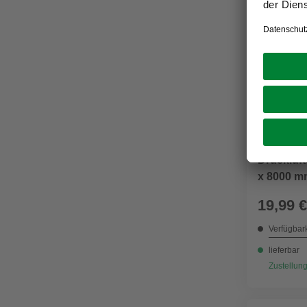
EINHELL
Druckluft
x 8000 m
19,99 €
Verfügbark
lieferbar
Zustellung