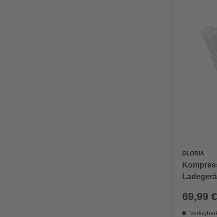
GLORIA
Kompress
Ladegerät
Schaum- 
69,99 €
Kunststof
Verfügbark