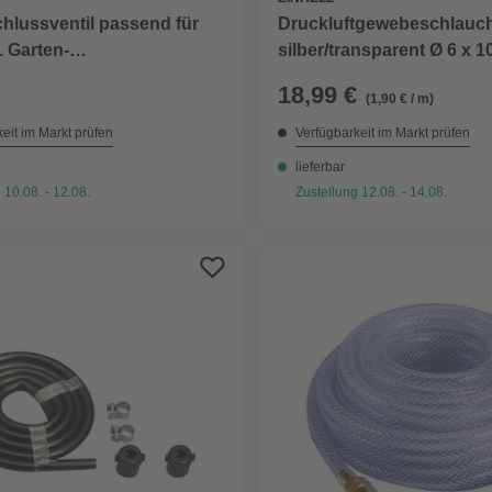
hlussventil passend für
Druckluftgewebeschlauc
 L Garten-
silber/transparent Ø 6 x
ühgeräte, mit Siebrohr und
18,99 €
(1,90 € / m)
utter, Kunststoff
eit im Markt prüfen
Verfügbarkeit im Markt prüfen
lieferbar
 10.08. - 12.08.
Zustellung 12.08. - 14.08.