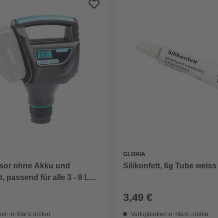
GLORIA
or ohne Akku und
Silikonfett, 6g Tube weiss
, passend für alle 3 - 8 L
und Drucksprüher,
3,49 €
f
eit im Markt prüfen
Verfügbarkeit im Markt prüfen