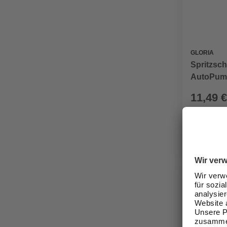
GLORIA
Spritzsc
AutoPump
5, Gummi
11,49 €
Verfügbark
lieferbar
Zustellung