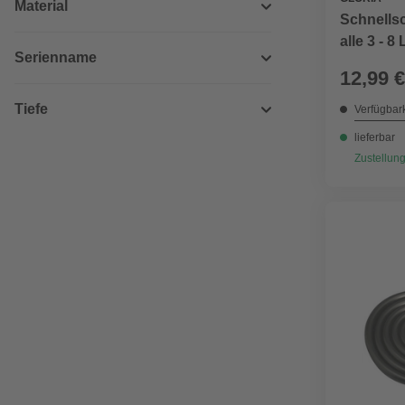
Material
Schnellsc
alle 3 - 8
Serienname
Druckspr
12,99 €
Überwurfm
Tiefe
Verfügbark
lieferbar
Zustellung