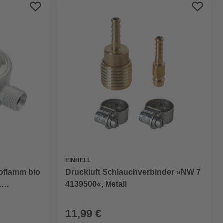
Preis aufsteigend
Preis absteigend
Bewertung
EINHELL
oflamm bio
Druckluft Schlauchverbinder »NW 7
.
4139500«, Metall
11,99 €