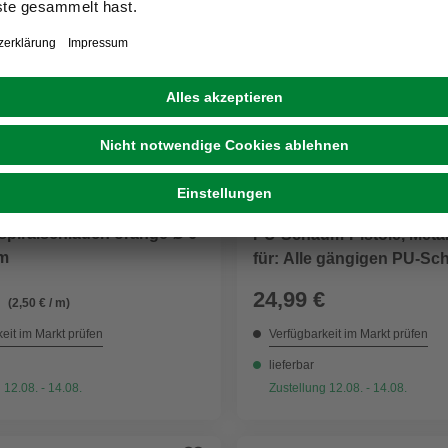
CON:P
spiralschlauch orange Ø 6
PU-Schaum-Pistole, Metal
m
für: Alle gängigen PU-S
24,99 €
(2,50 € / m)
eit im Markt prüfen
Verfügbarkeit im Markt prüfen
lieferbar
 12.08. - 14.08.
Zustellung 12.08. - 14.08.