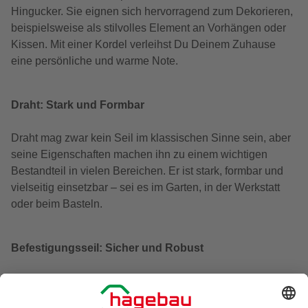
Hingucker. Sie eignen sich hervorragend zum Dekorieren,
beispielsweise als stilvolles Element an Vorhängen oder
Kissen. Mit einer Kordel verleihst Du Deinem Zuhause
eine persönliche und warme Note.
Draht: Stark und Formbar
Draht mag zwar kein Seil im klassischen Sinne sein, aber
seine Eigenschaften machen ihn zu einem wichtigen
Bestandteil in vielen Bereichen. Er ist stark, formbar und
vielseitig einsetzbar – sei es im Garten, in der Werkstatt
oder beim Basteln.
Befestigungsseil: Sicher und Robust
Befestigungsseile sind speziell dafür ausgelegt, schwere
Lasten zu tragen und zu sichern. Sie sind extrem