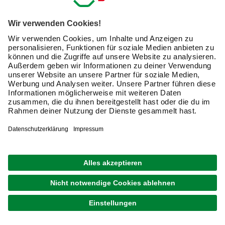
widerstandsfähig und zuverlässig. Egal, ob es darum geht,
Möbel beim Umzug zu sichern oder Ausrüstung beim
Camping – ein gutes Befestigungsseil ist unerlässlich.
PP Seil: Leicht und Wasserresistent
PP Seile, hergestellt aus Polypropylen, sind bekannt für
ihre Leichtigkeit und Wasserresistenz. Sie eignen sich
hervorragend für den Einsatz im Freien, beispielsweise auf
Booten oder beim Camping. Zudem sind sie sehr
strapazierfähig und langlebig.
Wellenreiterleine: Dein Partner im Wasser
Für alle Wassersportfans ist die Wellenreiterleine ein
Muss. Sie sorgt dafür, dass Du und Dein Board nicht
getrennt werden, selbst wenn die Wellen mal höher