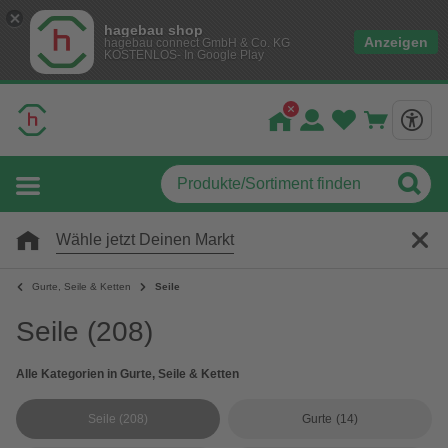
hagebau shop
Anzeigen
hagebau connect GmbH & Co. KG
KOSTENLOS- In Google Play
Wähle jetzt Deinen Markt
Gurte, Seile & Ketten
Seile
Seile
(208)
Alle Kategorien in Gurte, Seile & Ketten
Seile
(208)
Gurte
(14)