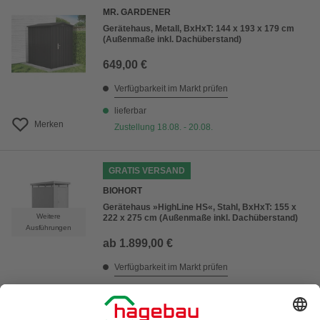
MR. GARDENER
Gerätehaus, Metall, BxHxT: 144 x 193 x 179 cm
(Außenmaße inkl. Dachüberstand)
649,00 €
Verfügbarkeit im Markt prüfen
lieferbar
Merken
Zustellung 18.08. - 20.08.
GRATIS VERSAND
BIOHORT
Gerätehaus »HighLine HS«, Stahl, BxHxT: 155 x
Weitere
222 x 275 cm (Außenmaße inkl. Dachüberstand)
Ausführungen
ab
1.899,00 €
Verfügbarkeit im Markt prüfen
lieferbar
Merken
Zustellung 27.08. - 29.08.