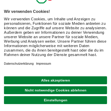
GRATIS VERSAND
BIOHORT
Gerätehaus »Europa«, Stahl, BxHxT: 316 x 209 x
Weitere
228 cm (Außenmaße inkl. Dachüberstand)
Ausführungen
ab
1.549,00 €
Verfügbarkeit im Markt prüfen
lieferbar
Merken
Zustellung 27.08. - 29.08.
GRATIS VERSAND
BIOHORT
Minigarage, BxTxH: 145 cm x 203 cm x 151 cm
Weitere
Ausführungen
ab
1.399,00 €
Verfügbarkeit im Markt prüfen
lieferbar