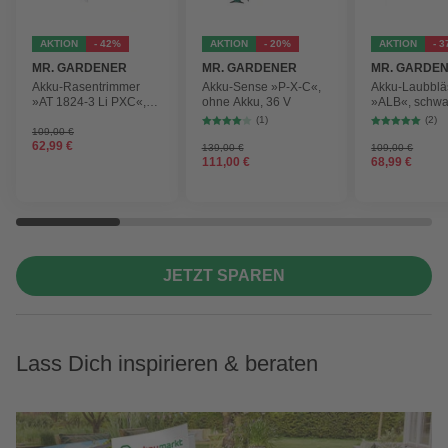
AKTION
- 42%
AKTION
- 20%
AKTION
- 
MR. GARDENER
MR. GARDENER
MR. GARDE
Akku-Rasentrimmer
Akku-Sense »P-X-C«,
Akku-Laubblä
»AT 1824-3 Li PXC«,
ohne Akku, 36 V
»ALB«, schwa
inkl. 2x Akku
max.
(1)
(2)
Blasgeschwind
109,00 €
62,99 €
210 km/h
139,00 €
109,00 €
111,00 €
68,99 €
JETZT SPAREN
Lass Dich inspirieren & beraten