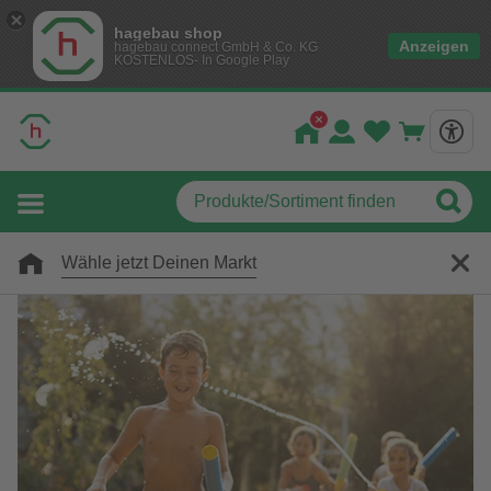
hagebau shop
Anzeigen
hagebau connect GmbH & Co. KG
KOSTENLOS- In Google Play
Wähle jetzt Deinen Markt