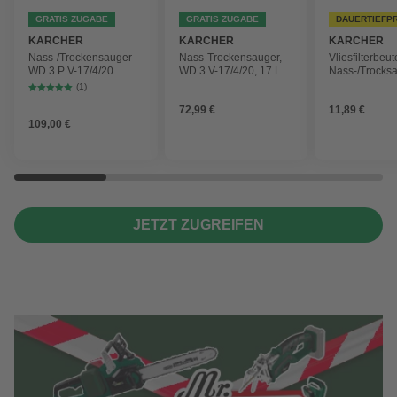
GRATIS ZUGABE
GRATIS ZUGABE
DAUERTIEFP
KÄRCHER
KÄRCHER
KÄRCHER
Nass-/Trockensauger
Nass-Trockensauger,
Vliesfilterbeut
WD 3 P V-17/4/20
WD 3 V-17/4/20, 17 L,
Nass-/Trocks
Workshop mit
1000 W
2 Plus, WD 3,
(1)
Gerätesteckdose, 17-
Battery und 
72,99 €
11,89 €
Liter-Kunststoffbehälter
4 Stück
109,00 €
JETZT ZUGREIFEN