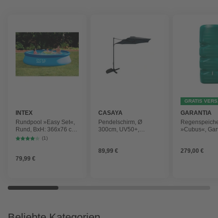
GRATIS VER
INTEX
CASAYA
GARANTIA
Rundpool »Easy Set«,
Pendelschirm, Ø
Regenspeich
Rund, BxH: 366x76 cm,
300cm, UV50+,
»Cubus«, Gar
blau
Alu/Stahl, anthrazit
Fassungsver
(1)
1000 l
89,99 €
279,00 €
79,99 €
Beliebte Kategorien