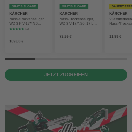
GRATIS ZUGABE
GRATIS ZUGABE
DAUERTIEFP
KÄRCHER
KÄRCHER
KÄRCHER
Nass-/Trockensauger
Nass-Trockensauger,
Vliesfilterbeut
WD 3 P V-17/4/20
WD 3 V-17/4/20, 17 L,
Nass-/Trocks
Workshop mit
1000 W
2 Plus, WD 3,
(1)
Gerätesteckdose, 17-
Battery und 
72,99 €
11,89 €
Liter-Kunststoffbehälter
4 Stück
109,00 €
JETZT ZUGREIFEN