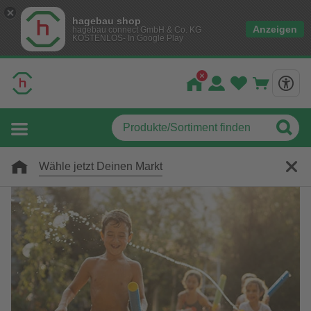
hagebau shop
Anzeigen
hagebau connect GmbH & Co. KG
KOSTENLOS- In Google Play
Wähle jetzt Deinen Markt