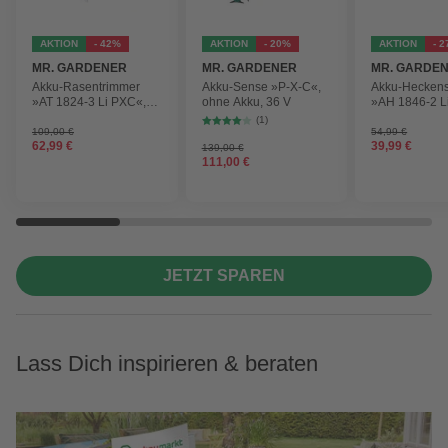
AKTION
- 42%
AKTION
- 20%
AKTION
- 
MR. GARDENER
MR. GARDENER
MR. GARDE
Akku-Rasentrimmer
Akku-Sense »P-X-C«,
Akku-Hecken
»AT 1824-3 Li PXC«,
ohne Akku, 36 V
»AH 1846-2 L
inkl. 2x Akku
ohne Akku
(1)
109,00 €
54,99 €
62,99 €
39,99 €
139,00 €
111,00 €
JETZT SPAREN
Lass Dich inspirieren & beraten