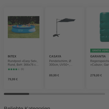
GRATIS VER
INTEX
CASAYA
GARANTIA
Rundpool »Easy Set«,
Pendelschirm, Ø
Regenspeich
Rund, BxH: 366x76 cm,
300cm, UV50+,
»Cubus«, Gar
blau
Alu/Stahl, anthrazit
Fassungsver
(1)
1000 l
89,99 €
279,00 €
79,99 €
Beliebte Kategorien