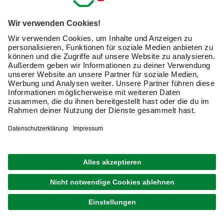
lieferbar
Merken
Zustellung 25.08. - 27.08.
MR. GARDENER
Zaunset »Ontario«, 3er Set: 1 Grundelement, 2
Pfosten, Douglasie, lasiert
349,00 €
Verfügbarkeit im Markt prüfen
lieferbar
Merken
Zustellung 25.08. - 27.08.
MR. GARDENER
Zaunset »Ontario«, 13er Set: 6 Grundelemente, 7
Pfosten, Douglasie, lasiert
1.749,00 €
Verfügbarkeit im Markt prüfen