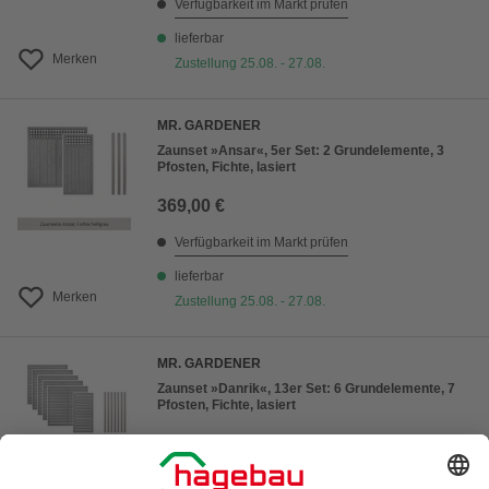
Verfügbarkeit im Markt prüfen
lieferbar
Merken
Zustellung 25.08. - 27.08.
MR. GARDENER
Zaunset »Ansar«, 5er Set: 2 Grundelemente, 3
Pfosten, Fichte, lasiert
369,00 €
Verfügbarkeit im Markt prüfen
lieferbar
Merken
Zustellung 25.08. - 27.08.
MR. GARDENER
Zaunset »Danrik«, 13er Set: 6 Grundelemente, 7
Pfosten, Fichte, lasiert
839,00 €
Verfügbarkeit im Markt prüfen