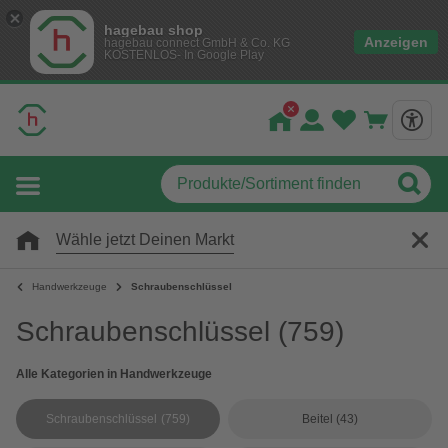
hagebau shop
Anzeigen
hagebau connect GmbH & Co. KG
KOSTENLOS- In Google Play
Wähle jetzt Deinen Markt
Handwerkzeuge
Schraubenschlüssel
Schraubenschlüssel
(759)
Alle Kategorien in Handwerkzeuge
Schraubenschlüssel
(759)
Beitel
(43)