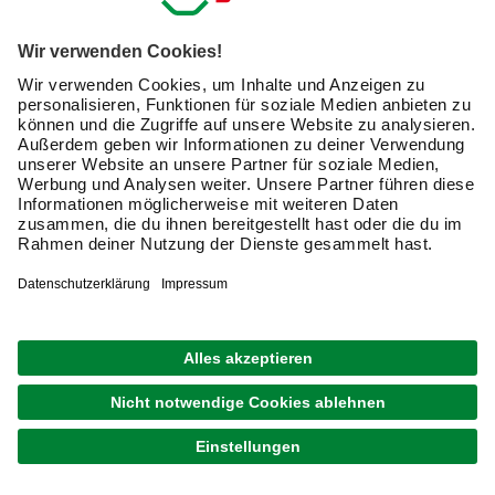
Merken
Zustellung 12.08. - 14.08.
1
von
13
Schraubenschlüssel und Steckschlüssel
für Profis und Hobbyhandwerker
Mit einem Schraubenschlüssel löst Du Muttern und
Schrauben oder ziehst diese an. Gekennzeichnet werden
die Schlüssel durch die Schlüsselweite. Diese gibt an, für
welche Schrauben mit welchem Profildurchmesser die
Handwerkzeuge geeignet sind.
Je nach Art der Schraubtechnik lassen sich verschiedene
Arten von Schlüsseln unterscheiden. Weit verbreitet sind
Stiftschlüssel. Diese ermöglichen ein präzises Arbeiten