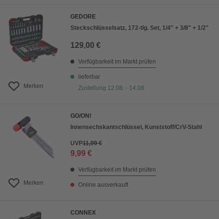
GEDORE
Steckschlüsselsatz, 172-tlg. Set, 1/4" + 3/8" + 1/2"
129,00 €
Verfügbarkeit im Markt prüfen
lieferbar
Merken
Zustellung 12.08. - 14.08.
GO/ON!
Innensechskantschlüssel, Kunststoff/CrV-Stahl
UVP
11,99 €
9,99 €
Verfügbarkeit im Markt prüfen
Merken
Online ausverkauft
CONNEX