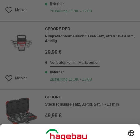
lieferbar
Merken
Zustellung 11.08. - 13.08.
GEDORE RED
Ringratschenmaulschlüssel-Satz, offen 10-19 mm,
4-teilig
29,99 €
Verfügbarkeit im Markt prüfen
lieferbar
Merken
Zustellung 11.08. - 13.08.
GEDORE
Steckschlüsselsatz, 33-tlg. Set, 4 - 13 mm
49,99 €
Verfügbarkeit im Markt prüfen
lieferbar