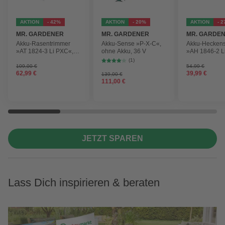
AKTION
- 42%
AKTION
- 20%
AKTION
- 
MR. GARDENER
MR. GARDENER
MR. GARDE
Akku-Rasentrimmer
Akku-Sense »P-X-C«,
Akku-Hecken
»AT 1824-3 Li PXC«,
ohne Akku, 36 V
»AH 1846-2 L
inkl. 2x Akku
ohne Akku
(1)
109,00 €
54,99 €
62,99 €
39,99 €
139,00 €
111,00 €
JETZT SPAREN
Lass Dich inspirieren & beraten