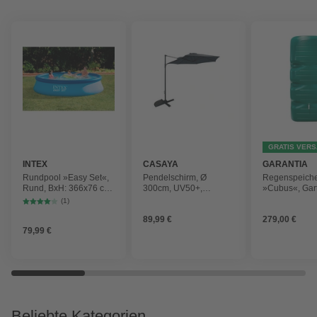
GRATIS VER
INTEX
CASAYA
GARANTIA
Rundpool »Easy Set«,
Pendelschirm, Ø
Regenspeich
Rund, BxH: 366x76 cm,
300cm, UV50+,
»Cubus«, Gar
blau
Alu/Stahl, anthrazit
Fassungsver
(1)
1000 l
89,99 €
279,00 €
79,99 €
Beliebte Kategorien