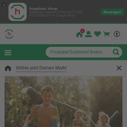
hagebau shop
Anzeigen
hagebau connect GmbH & Co. KG
KOSTENLOS- In Google Play
Wähle jetzt Deinen Markt