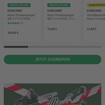
GRATIS ZUGABE
GRATIS ZUGABE
DAUERTIEFP
KÄRCHER
KÄRCHER
KÄRCHER
Nass-/Trockensauger
Nass-Trockensauger,
Vliesfilterbeut
WD 3 P V-17/4/20
WD 3 V-17/4/20, 17 L,
Nass-/Trocks
Workshop mit
1000 W
2 Plus, WD 3,
(1)
Gerätesteckdose, 17-
Battery und 
72,99 €
11,89 €
Liter-Kunststoffbehälter
4 Stück
109,00 €
JETZT ZUGREIFEN