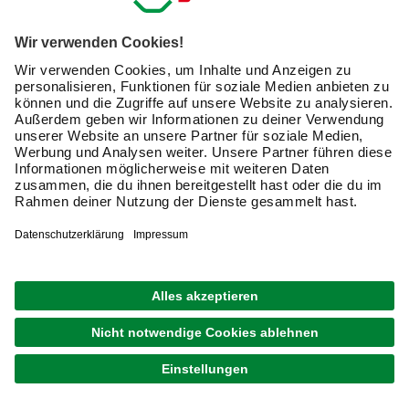
Sichtschutz für Hochbeet »Belvedere«,
Stahlblech, feuerverzinkt/lackiert
309,00 €
Verfügbarkeit im Markt prüfen
lieferbar
Merken
Zustellung 27.08. - 29.08.
GRATIS VERSAND
BIOHORT
Sichtschutz für Hochbeet »Belvedere«,
Stahlblech, feuerverzinkt/lackiert
419,00 €
Verfügbarkeit im Markt prüfen
lieferbar
Merken
Zustellung 27.08. - 29.08.