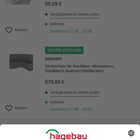
59,99 €
Verfügbarkeit im Markt prüfen
lieferbar
Merken
Zustellung 27.08. - 29.08.
GRATIS VERSAND
BIOHORT
Sichtschutz für Hochbeet »Belvedere«,
Stahlblech, feuerverzinkt/lackiert
579,00 €
Verfügbarkeit im Markt prüfen
lieferbar
Merken
Zustellung 27.08. - 29.08.
GRATIS VERSAND
BIOHORT