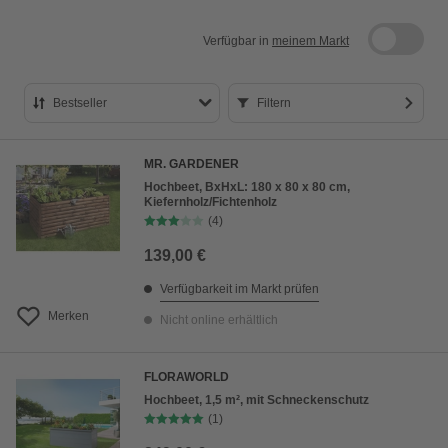
Verfügbar in
meinem Markt
Bestseller
Filtern
Bestseller
MR. GARDENER
Preis aufsteigend
Hochbeet, BxHxL: 180 x 80 x 80 cm,
Kiefernholz/Fichtenholz
Preis absteigend
(4)
Bewertung
139,00 €
Verfügbarkeit im Markt prüfen
Merken
Nicht online erhältlich
FLORAWORLD
Hochbeet, 1,5 m², mit Schneckenschutz
(1)