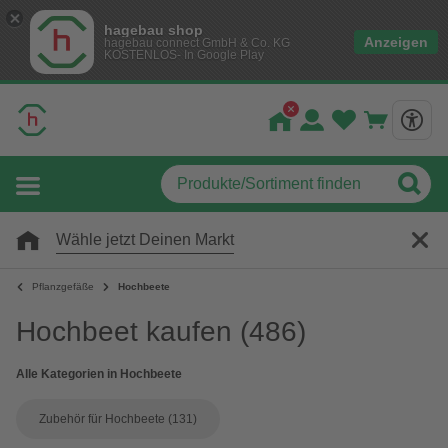
hagebau shop
Anzeigen
hagebau connect GmbH & Co. KG
KOSTENLOS- In Google Play
Wähle jetzt Deinen Markt
Pflanzgefäße
Hochbeete
Hochbeet kaufen
(486)
Alle Kategorien in Hochbeete
Zubehör für Hochbeete
(131)