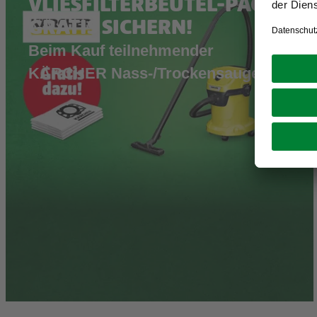
VLIESFILTERBEUTEL-PACK
GRATIS SICHERN!
Beim Kauf teilnehmender
KÄRCHER Nass-/Trockensauger