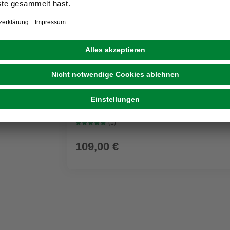
GRATIS ZUGABE
KÄRCHER
Nass-/Trockensauger WD 3 P V-17/4/20 Wo
Kunststoffbehälter
(1)
109,00 €