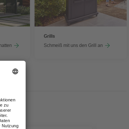
Grills
hatten
Schmeiß mit uns den Grill an