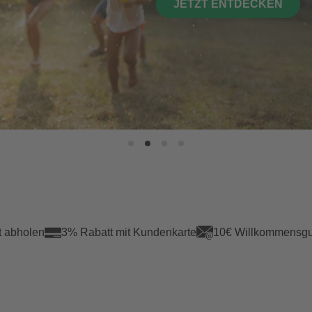
JETZT ENTDECKEN
t abholen
3% Rabatt mit Kundenkarte
10€ Willkommensgu