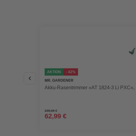
AKTION
- 42%
MR. GARDENER
Akku-Rasentrimmer »AT 1824-3 Li PXC«, i
109,00 €
62,99 €