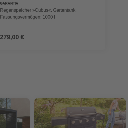
GARANTIA
SEGWA
Regenspeicher »Cubus«, Gartentank,
Mährob
Fassungsvermögen: 1000 l
899,00 €
279,00 €
799,