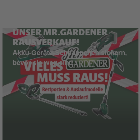
UNSER MR.GARDENER
RAUSVERKAUF!
Akku-Geräte-Schnäppchen sichern,
bevor sie weg sind