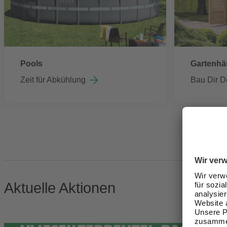
Pools
Gartenhä
Zeit für Abkühlung
Bau Dir D
Aktuelle Aktionen