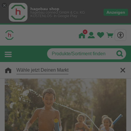
hagebau shop
Anzeigen
hagebau connect GmbH & Co. KG
KOSTENLOS- In Google Play
Wähle jetzt Deinen Markt