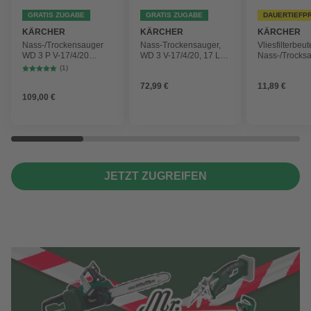
GRATIS ZUGABE
GRATIS ZUGABE
DAUERTIEFP
KÄRCHER
KÄRCHER
KÄRCHER
Nass-/Trockensauger
Nass-Trockensauger,
Vliesfilterbeut
WD 3 P V-17/4/20
WD 3 V-17/4/20, 17 L,
Nass-/Trocks
Workshop mit
1000 W
2 Plus, WD 3,
(1)
Gerätesteckdose, 17-
Battery und 
72,99 €
11,89 €
Liter-Kunststoffbehälter
4 Stück
109,00 €
JETZT ZUGREIFEN