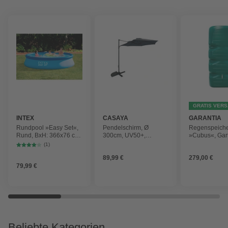
GRATIS VER
INTEX
CASAYA
GARANTIA
Rundpool »Easy Set«,
Pendelschirm, Ø
Regenspeich
Rund, BxH: 366x76 cm,
300cm, UV50+,
»Cubus«, Gar
blau
Alu/Stahl, anthrazit
Fassungsver
(1)
1000 l
89,99 €
279,00 €
79,99 €
Beliebte Kategorien