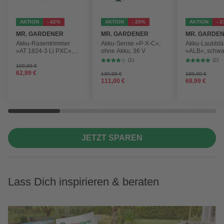
AKTION
- 42%
AKTION
- 20%
AKTION
- 
MR. GARDENER
MR. GARDENER
MR. GARDE
Akku-Rasentrimmer
Akku-Sense »P-X-C«,
Akku-Laubblä
»AT 1824-3 Li PXC«,
ohne Akku, 36 V
»ALB«, schwa
inkl. 2x Akku
max.
(1)
(2)
Blasgeschwind
109,00 €
62,99 €
210 km/h
139,00 €
109,00 €
111,00 €
68,99 €
JETZT SPAREN
Lass Dich inspirieren & beraten