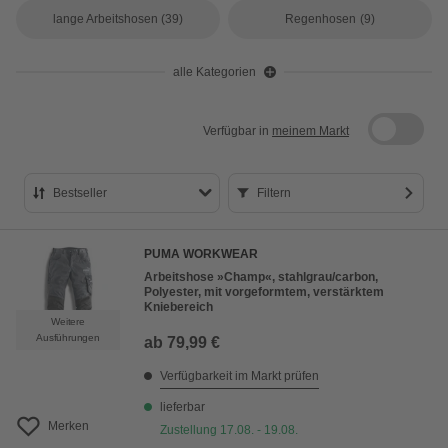
lange Arbeitshosen
(39)
Regenhosen
(9)
alle Kategorien
Verfügbar in
meinem Markt
Bestseller
Filtern
Bestseller
PUMA WORKWEAR
Preis aufsteigend
Arbeitshose »Champ«, stahlgrau/carbon,
Polyester, mit vorgeformtem, verstärktem
Preis absteigend
Kniebereich
Weitere
Bewertung
Ausführungen
ab
79,99 €
Verfügbarkeit im Markt prüfen
lieferbar
Merken
Zustellung 17.08. - 19.08.