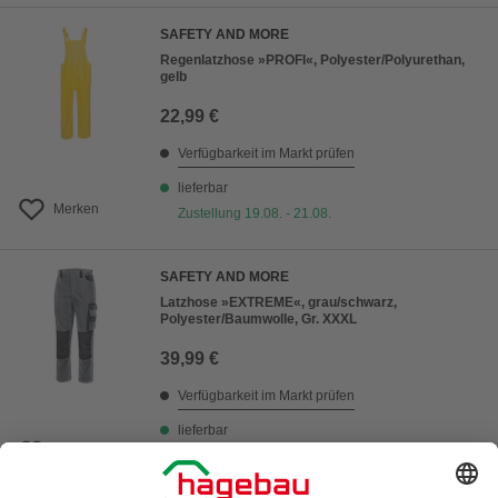
SAFETY AND MORE
Regenlatzhose »PROFI«, Polyester/Polyurethan,
gelb
22,99 €
Verfügbarkeit im Markt prüfen
lieferbar
Merken
Zustellung 19.08. - 21.08.
SAFETY AND MORE
Latzhose »EXTREME«, grau/schwarz,
Polyester/Baumwolle, Gr. XXXL
39,99 €
Verfügbarkeit im Markt prüfen
lieferbar
Merken
Zustellung 19.08. - 21.08.