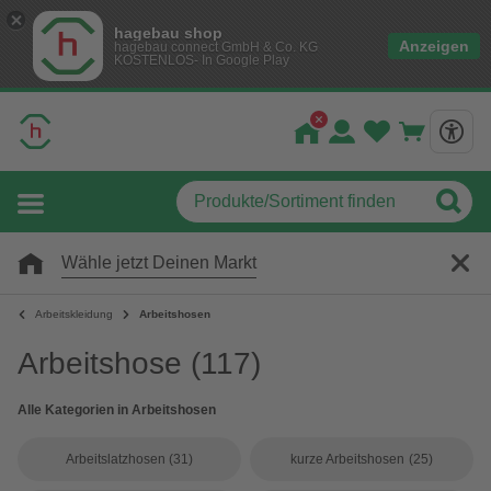
hagebau shop
Anzeigen
hagebau connect GmbH & Co. KG
KOSTENLOS- In Google Play
Wähle jetzt Deinen Markt
Arbeitskleidung
Arbeitshosen
Arbeitshose
(117)
Alle Kategorien in Arbeitshosen
Arbeitslatzhosen
(31)
kurze Arbeitshosen
(25)