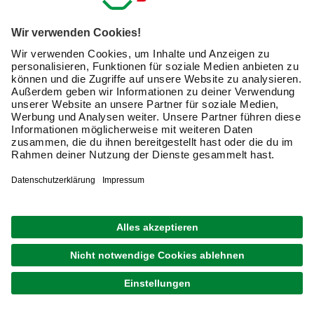
1
von
2
Verwandte Suchbegriffe
Schnittschutzhose
Arbeitshosen online kaufen – für berufliche
und private Zwecke
Musst Du nach dem langen Sommer Deinen Garten
winterfest machen? Oder stehen noch
Renovierungsarbeiten am Haus an? Ganz gleich, ob
täglicher Einsatz im Berufsleben oder sporadische
Wochenendarbeiten in der Hobbywerkstatt – gute
Arbeitskleidung ist das A und O bei handwerklichen
Tätigkeiten. Arbeitsschutz wird nicht nur in jedem Betrieb