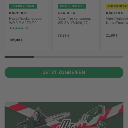
GRATIS ZUGABE
GRATIS ZUGABE
DAUERTIEFP
KÄRCHER
KÄRCHER
KÄRCHER
Nass-/Trockensauger
Nass-Trockensauger,
Vliesfilterbeut
WD 3 P V-17/4/20
WD 3 V-17/4/20, 17 L,
Nass-/Trocks
Workshop mit
1000 W
2 Plus, WD 3,
(1)
Gerätesteckdose, 17-
Battery und 
72,99 €
11,89 €
Liter-Kunststoffbehälter
4 Stück
109,00 €
JETZT ZUGREIFEN