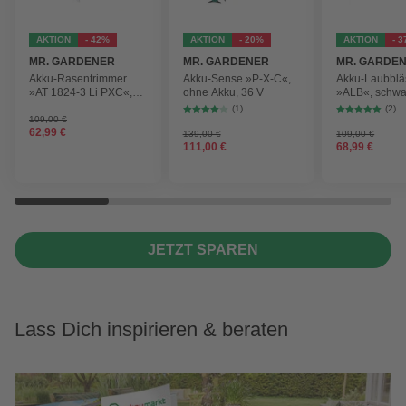
AKTION
- 42%
AKTION
- 20%
AKTION
- 
MR. GARDENER
MR. GARDENER
MR. GARDE
Akku-Rasentrimmer
Akku-Sense »P-X-C«,
Akku-Laubblä
»AT 1824-3 Li PXC«,
ohne Akku, 36 V
»ALB«, schwa
inkl. 2x Akku
max.
(1)
(2)
Blasgeschwind
109,00 €
62,99 €
210 km/h
139,00 €
109,00 €
111,00 €
68,99 €
JETZT SPAREN
Lass Dich inspirieren & beraten