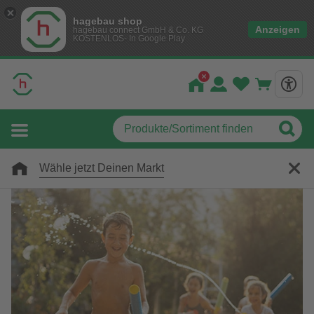
hagebau shop
Anzeigen
hagebau connect GmbH & Co. KG
KOSTENLOS- In Google Play
Wähle jetzt Deinen Markt