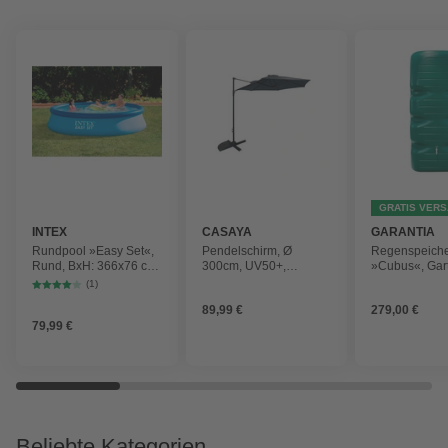
GRATIS VER
INTEX
CASAYA
GARANTIA
Rundpool »Easy Set«,
Pendelschirm, Ø
Regenspeich
Rund, BxH: 366x76 cm,
300cm, UV50+,
»Cubus«, Gar
blau
Alu/Stahl, anthrazit
Fassungsver
(1)
1000 l
89,99 €
279,00 €
79,99 €
Beliebte Kategorien