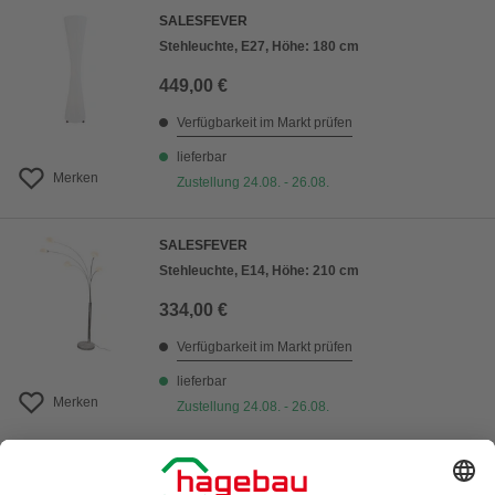
SALESFEVER
Stehleuchte, E27, Höhe: 180 cm
449,00 €
Verfügbarkeit im Markt prüfen
lieferbar
Merken
Zustellung 24.08. - 26.08.
SALESFEVER
Stehleuchte, E14, Höhe: 210 cm
334,00 €
Verfügbarkeit im Markt prüfen
lieferbar
Merken
Zustellung 24.08. - 26.08.
1
von
4