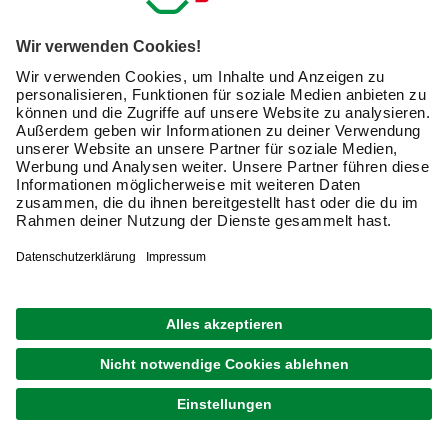
Stehleuchte online kaufen – der große
Kaufratgeber für Stehlampen & Co.
Im Gegensatz zu Deckenleuchten haben Stehleuchten
einen großen Vorteil: Du kannst sie flexibel in dunkleren
Bereichen eines Zimmers aufstellen. Ob als Leselampe
oder zur atmosphärischen Gestaltung Deines Wohnraums:
Die verfügbaren Modelle sind so unterschiedlich wie die
Zwecke, für die sie sich eignen. Nachfolgend findest Du
wichtige Kauftipps, um Dich leichter entscheiden zu
können.
Verschiedene Stehleuchten für unterschiedliche
Bedürfnisse
Um einen Raum zu beleuchten, stehen Dir im Allgemeinen