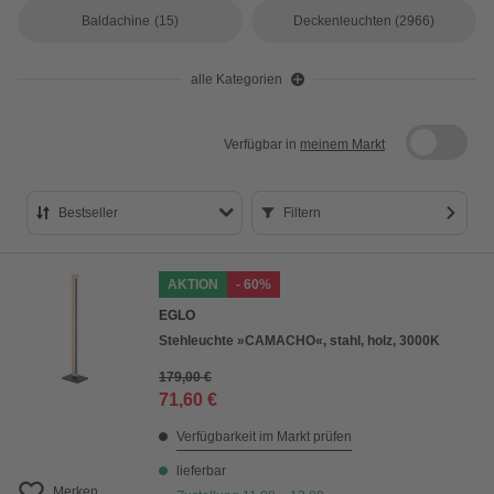
Baldachine
(15)
Deckenleuchten
(2966)
alle Kategorien
Verfügbar in
meinem Markt
Bestseller
Filtern
Bestseller
AKTION
- 60%
Preis aufsteigend
EGLO
Preis absteigend
Stehleuchte »CAMACHO«, stahl, holz, 3000K
Bewertung
179,00 €
71,60 €
Verfügbarkeit im Markt prüfen
lieferbar
Merken