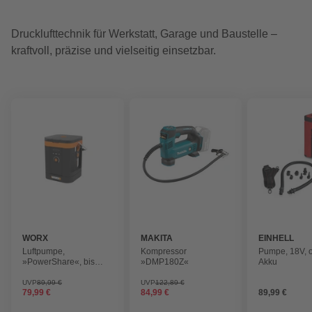
Drucklufttechnik für Werkstatt, Garage und Baustelle –
kraftvoll, präzise und vielseitig einsetzbar.
WORX
MAKITA
EINHELL
Luftpumpe,
Kompressor
Pumpe, 18V, 
»PowerShare«, bis
»DMP180Z«
Akku
10,3 bar, schwarz-
orange
UVP
89,99 €
UVP
122,89 €
79,99 €
84,99 €
89,99 €