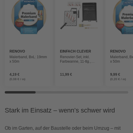
RENOVO
EINFACH CLEVER
RENOVO
Malerband, BxL: 19mm
Renovier-Set, inkl.
Malerband, B
x 50m
Farbwanne, 11-tlg.,
x 50m
Schwarz | Red | Weiß
4,19 €
11,99 €
9,99 €
(0,08 € / m)
(0,20 € / m)
Stark im Einsatz – wenn’s schwer wird
Ob im Garten, auf der Baustelle oder beim Umzug – mit