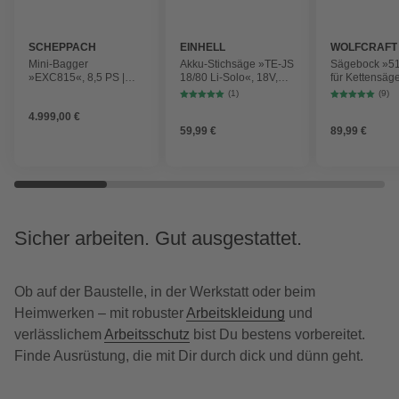
SCHEPPACH
EINHELL
WOLFCRAFT
Mini-Bagger
Akku-Stichsäge »TE-JS
Sägebock »5
»EXC815«, 8,5 PS |
18/80 Li-Solo«, 18V,
für Kettensäg
233 cm Grabweite | 69
2700 (Hübe/min), ohne
klappbar
(1)
(9)
cm Spurbreite |
Akku
4.999,00 €
Kettenantrieb
59,99 €
89,99 €
Sicher arbeiten. Gut ausgestattet.
Ob auf der Baustelle, in der Werkstatt oder beim
Heimwerken – mit robuster
Arbeitskleidung
und
verlässlichem
Arbeitsschutz
bist Du bestens vorbereitet.
Finde Ausrüstung, die mit Dir durch dick und dünn geht.