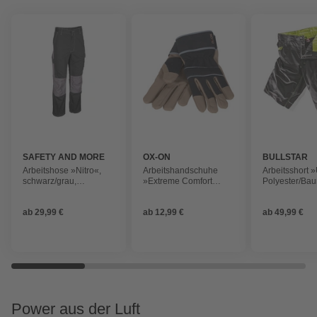
SAFETY AND MORE
OX-ON
BULLSTAR
Arbeitshose »Nitro«,
Arbeitshandschuhe
Arbeitsshort 
schwarz/grau,
»Extreme Comfort
Polyester/Bau
Baumwolle/Polyester
4301«, schwarz/braun,
schwarz
Größe 12
ab
29,99 €
ab
12,99 €
ab
49,99 €
Power aus der Luft