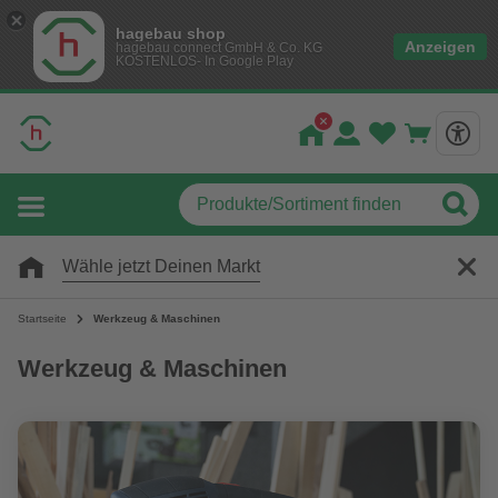
hagebau shop
Anzeigen
hagebau connect GmbH & Co. KG
KOSTENLOS- In Google Play
Wähle jetzt Deinen Markt
Startseite
Werkzeug & Maschinen
Werkzeug & Maschinen