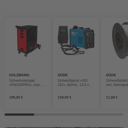
HOLZMANN-
GÜDE
GÜDE
MASCHINEN
Schweissanlage
Schweißgerät »GIS
Schweißdraht,
»FW150PRO«, max.
162«, BxHxL: 13,5 x
mm, Kleinspu
130 kg, schwarz/rot
24,5 x 29,5 cm,
Antriebsart: Elektro
199,00 €
109,00 €
11,99 €