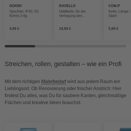
GO/ON!
RAVELLO
CON:P
Spachtel, IP30, 50,
Glättkelle, für die
Kelle, Länge:
60mm,3-tlg.
Verlegung des
Stahl
Steinteppichs,
Edelstahl, Blattstärke:
4,99 €
18,99 €
5,99 €
0,7 mm
Streichen, rollen, gestalten – wie ein Profi
Mit dem richtigen
Malerbedarf
wird aus jedem Raum ein
Lieblingsort. Ob Renovierung oder frischer Anstrich: Hier
findest Du alles, was Du für saubere Kanten, gleichmäßige
Flächen und kreative Ideen brauchst.