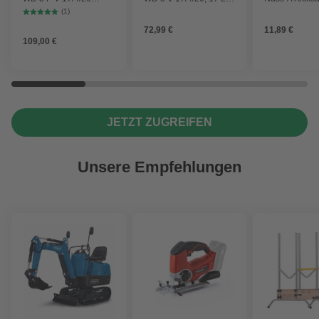
Workshop mit
1000 W
2 Plus, WD 3,
(1)
Gerätesteckdose, 17-
Battery und 
72,99 €
11,89 €
Liter-Kunststoffbehälter
4 Stück
109,00 €
JETZT ZUGREIFEN
Unsere Empfehlungen