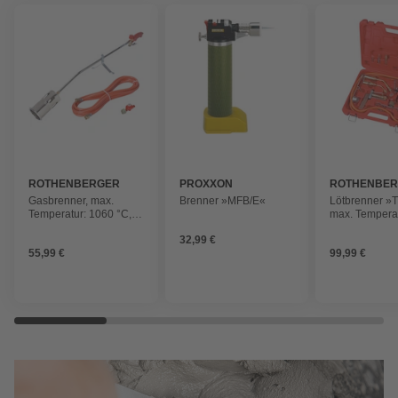
ROTHENBERGER
PROXXON
ROTHENBE
INDUSTRIAL
INDUSTRIAL
Gasbrenner, max.
Brenner »MFB/E«
Lötbrenner »T
Temperatur: 1060 °C,
max. Tempera
Aluminium/Kunststoff
°C
32,99 €
55,99 €
99,99 €