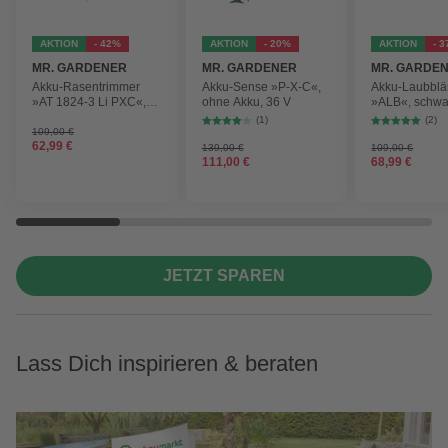
AKTION
- 42%
AKTION
- 20%
AKTION
- 
MR. GARDENER
MR. GARDENER
MR. GARDE
Akku-Rasentrimmer
Akku-Sense »P-X-C«,
Akku-Laubblä
»AT 1824-3 Li PXC«,
ohne Akku, 36 V
»ALB«, schwa
inkl. 2x Akku
max.
(1)
(2)
Blasgeschwind
109,00 €
62,99 €
210 km/h
139,00 €
109,00 €
111,00 €
68,99 €
JETZT SPAREN
Lass Dich inspirieren & beraten