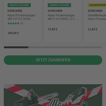
GRATIS ZUGABE
GRATIS ZUGABE
DAUERTIEFP
KÄRCHER
KÄRCHER
KÄRCHER
Nass-/Trockensauger
Nass-Trockensauger,
Vliesfilterbeut
WD 3 P V-17/4/20
WD 3 V-17/4/20, 17 L,
Nass-/Trocks
Workshop mit
1000 W
2 Plus, WD 3,
(1)
Gerätesteckdose, 17-
Battery und 
72,99 €
11,89 €
Liter-Kunststoffbehälter
4 Stück
109,00 €
JETZT ZUGREIFEN