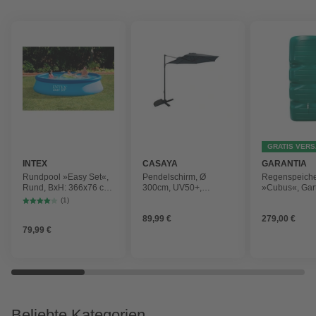
GRATIS VER
INTEX
CASAYA
GARANTIA
Rundpool »Easy Set«,
Pendelschirm, Ø
Regenspeich
Rund, BxH: 366x76 cm,
300cm, UV50+,
»Cubus«, Gar
blau
Alu/Stahl, anthrazit
Fassungsver
(1)
1000 l
89,99 €
279,00 €
79,99 €
Beliebte Kategorien