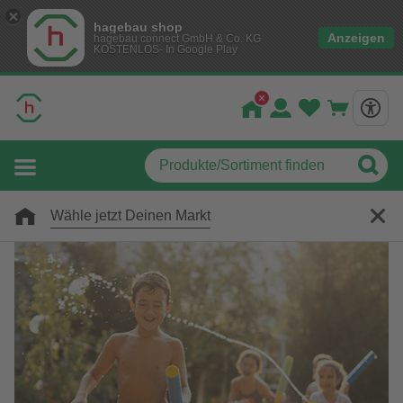
hagebau shop
Anzeigen
hagebau connect GmbH & Co. KG
KOSTENLOS- In Google Play
Wähle jetzt Deinen Markt