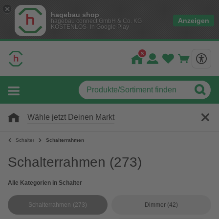
hagebau shop
Anzeigen
hagebau connect GmbH & Co. KG
KOSTENLOS- In Google Play
Wähle jetzt Deinen Markt
Schalter
Schalterrahmen
Schalterrahmen
(273)
Alle Kategorien in Schalter
Schalterrahmen
(273)
Dimmer
(42)