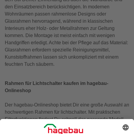
den Einsatzbereich berücksichtigen. In modernen
Wohnräumen passen rahmenlose Designs oder
Glasrahmen hervorragend, während in klassischen
Interieurs eher Holz- oder Metallrahmen zur Geltung
kommen. Die Montage ist meist einfach mit wenigen
Handgriffen erledigt. Achte bei der Pflege auf das Material:
Glasrahmen erfordern spezielle Reinigungsmittel,
Kunststoffrahmen lassen sich unkompliziert mit einem
feuchten Tuch säubern.
Rahmen für Lichtschalter kaufen im hagebau-
Onlineshop
Der hagebau-Onlineshop bietet Dir eine große Auswahl an
hochwertigen Rahmen für lichtschalter. Mit praktischen
Filterfunktionen findest Du schnell das passende Modell
für Deine Ansprüche – egal ob Farbe, Material oder
Hersteller. Der Bestellprozess ist einfach, schnell und