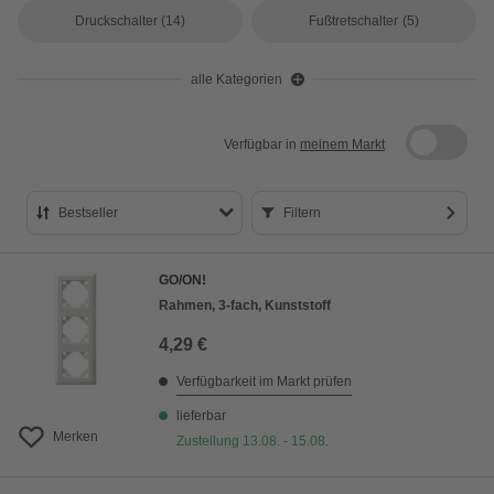
Druckschalter
(14)
Fußtretschalter
(5)
alle Kategorien
Verfügbar in
meinem Markt
Bestseller
Filtern
Bestseller
GO/ON!
Preis aufsteigend
Rahmen, 3-fach, Kunststoff
Preis absteigend
4,29 €
Bewertung
Verfügbarkeit im Markt prüfen
lieferbar
Merken
Zustellung 13.08. - 15.08.