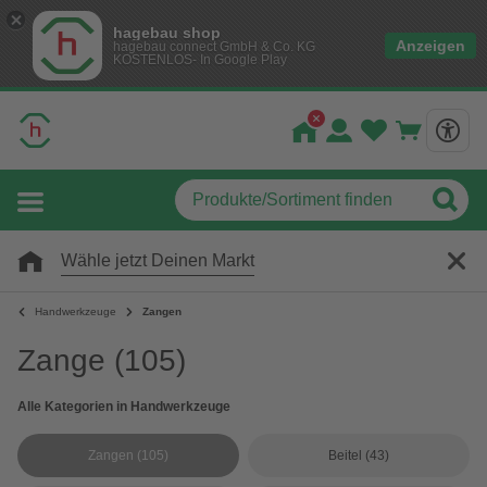
hagebau shop
Anzeigen
hagebau connect GmbH & Co. KG
KOSTENLOS- In Google Play
Wähle jetzt Deinen Markt
Handwerkzeuge
Zangen
Zange
(105)
Alle Kategorien in Handwerkzeuge
Zangen
(105)
Beitel
(43)