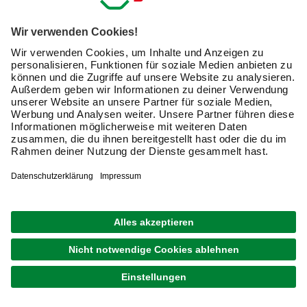
Gripzange
Rundzange
Sprengringzange
Armaturenzange
Klemmzange
Rundzange
Telefonzange
Sicherungszange
Kantenzange
Plus, wir bieten unverzichtbare Zangenschlüssel und
multifunktionale Kombizangen, um Deine Werkzeugkiste
komplett zu machen.
Was sollte in einem Notfall-Zangenset enthalten sein?