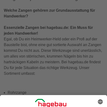
Welche Zangen gehören zur Grundausstattung für
Handwerker?
Essenzielle Zangen bei hagebau.de: Ein Muss für
jeden Handwerker!
Egal, ob Du ein Heimwerker-Held oder ein Profi auf der
Baustelle bist, ohne eine gut sortierte Auswahl an Zangen
kommst Du nicht aus. Diese Werkzeuge sind unerlässlich,
um alles von störrischen, krummen Nägeln bis hin zu
hartnäckigen Kabeln zu meistern. Bei hagebau.de findest
Du für jede Situation das richtige Werkzeug. Unser
Sortiment umfasst:
Rohrzange
Kombizange