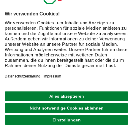
oder Knieschoner. Gürtel oder gar spezielle
Werkzeuggürtel sowie Werkzeugrollen, eine
Werkzeugmappe, eine Nageltasche oder ein
Arbeitsrucksack sorgen dafür, dass Du alles Nötige immer
griffbereit hast.
Schutzkleidung für die Arbeit im Freien
nutzen
Bist Du oft im Freien tätig, lohnt sich vor allem in der kalten
Jahreszeit eine Strickmütze oder Wintermütze, mit der Du
bei der Arbeit nicht frierst. Das macht die Arbeit
angenehmer, ebenso wie etwa ein gefütterter
Lederhandschuh, der Deine Hände auch bei niedrigen
Temperaturen vor Kälte schützt.