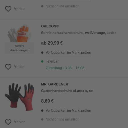
Nicht online erhältlich
Merken
OREGON®
Schnittschutzhandschuhe, weiß/orange, Leder
ab
29,99 €
Weitere
Ausführungen
Verfügbarkeit im Markt prüfen
lieferbar
Merken
Zustellung 13.08. - 15.08.
MR. GARDENER
Gartenhandschuhe »Latex «, rot
8,69 €
Verfügbarkeit im Markt prüfen
Nicht online erhältlich
Merken