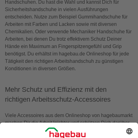
Handschuhen. Du hast die Wahl und kannst Dich für
Sicherheitshandschuhe in vielen Ausführungen
entscheiden. Nutze zum Beispiel Gummihandschuhe für
Arbeiten mit Farben und Lacken sowie mit diversen
Chemikalien. Oder verwende Mechaniker Handschuhe für
Arbeiten, bei denen Du trotz effektivem Schutz Deiner
Hände ein Maximum an Fingerspitzengefühl und Grip
benötigst. Du erhältst im hagebau.de Onlineshop für jede
Tätigkeit den richtigen Arbeitshandschuh zu günstigen
Konditionen in diversen Größen.
Mehr Schutz und Effizienz mit den
richtigen Arbeitsschutz-Accessoires
Viele Accessoires aus dem Onlineshop von hagebaumarkt
machen Dir die Arbeit leichter und schützen Dich darüber
hinaus, wie zum Beispiel
Schnittschutzhandeschuhe
. Bei
knienden Tätigkeiten empfehlen sich etwa Kniepolster