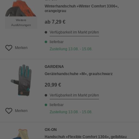
Winterhandschuh »Winter Comfort 3306«,
orange/grau
Weitere
ab
7,29 €
Ausführungen
Verfügbarkeit im Markt prüfen
lieferbar
Merken
Zustellung 13.08. - 15.08.
GARDENA
Gerätehandschuhe »M«, grau/schwarz
20,99 €
Verfügbarkeit im Markt prüfen
lieferbar
Merken
Zustellung 13.08. - 15.08.
OX-ON
Handschuh »Flexible Comfort 1304«, gelb/blau