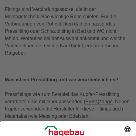
Fittings sind Verbindungsstücke, die in der
Montagetechnik eine wichtige Rolle spielen. Für die
Verbindungen von Rohrstücken darf ein passendes
Pressfitting oder Schraubfitting in Bad und WC nicht
fehlen. Worauf es bei der Auswahl ankommt und welche
Vorteile Ihnen der Online-Kauf bietet, erfahren Sie im
Ratgeber.
Was ist ein Pressfitting und wie verarbeite ich es?
Pressfittings wie zum Beispiel das Kupfer-Pressfitting
verarbeiten Sie mit einer passenden
(Press)zange
. Neben
Kupfer verwenden die Hersteller für diese Fittings auch
Materialien wie Messing oder Edelstahl.
Die Pressfittings sind von den Gewinde- und Lötfittings zu