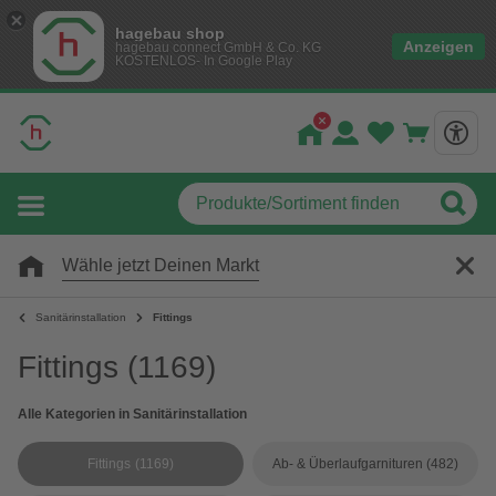
hagebau shop
Anzeigen
hagebau connect GmbH & Co. KG
KOSTENLOS- In Google Play
Wähle jetzt Deinen Markt
Sanitärinstallation
Fittings
Fittings
(1169)
Alle Kategorien in Sanitärinstallation
Fittings
(1169)
Ab- & Überlaufgarnituren
(482)