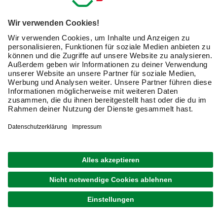
unterscheiden:
Gewindefittings
müssen Sie verschrauben
und
Lötfittings
befestigen Sie mit einer Lötstelle mit den
Rohren. Bei einem
Pressfitting
hingegen wird das Fitting
mit dem Rohr verpresst. Dafür ist es notwendig, mit der
Presszange eine hohe Kraft auf das Fitting auszuüben. Es
handelt sich hierbei in der Praxis um eine wichtige
Verbindungstechnik. Pressfittings sind in der Anschaffung
teurer, erreichen aber höhere Fließwiderstände.
Fittings – Materialien im Überblick
Ihr Fitting erhalten Sie aus verschiedenen Materialien. Die
folgenden sind dabei die gängigsten:
Kupfer