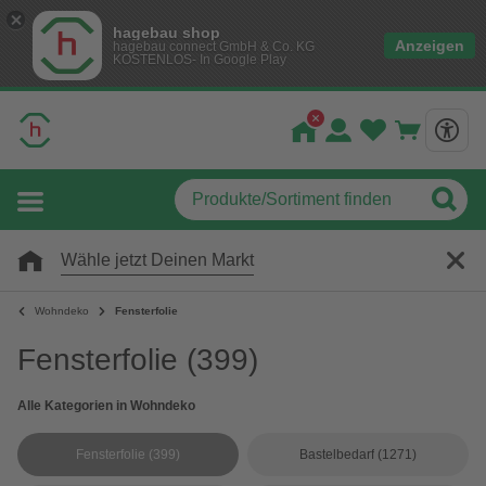
hagebau shop
Anzeigen
hagebau connect GmbH & Co. KG
KOSTENLOS- In Google Play
Wähle jetzt Deinen Markt
Wohndeko
Fensterfolie
Fensterfolie
(399)
Alle Kategorien in Wohndeko
Fensterfolie
(399)
Bastelbedarf
(1271)