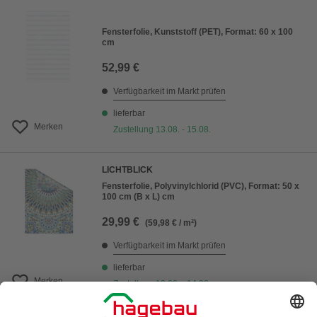
Fensterfolie, Kunststoff (PET), Format: 60 x 100
cm
52,99 €
Verfügbarkeit im Markt prüfen
lieferbar
Merken
Zustellung 13.08. - 15.08.
LICHTBLICK
Fensterfolie, Polyvinylchlorid (PVC), Format: 50 x
100 cm (B x L) cm
29,99 €
(59,98 € / m²)
Verfügbarkeit im Markt prüfen
lieferbar
Merken
Zustellung 12.08. - 14.08.