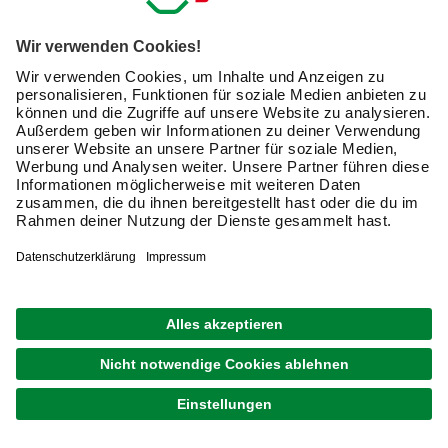
1
von
7
Newsletter: Zusammen
machen wir Dein Zuhause zu
einem schöneren Ort.