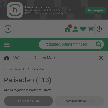
hagebau shop
Anzeigen
hagebau connect GmbH & Co. KG
KOSTENLOS- In Google Play
Wähle jetzt Deinen Markt
Gartenbaustoffe
Palisaden
Palisaden
(113)
Alle Kategorien in Gartenbaustoffe
Palisaden
(113)
Beeteinfassungen
(243)