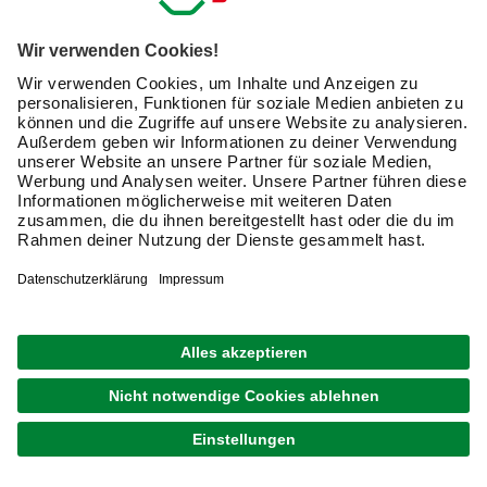
und Maßen erhältlich. Mit
Betonpalisaden rund
gestaltest
Du zum Beispiel die Einfassung Deiner Blumenbeete, der
Terrasse und des Vorgartens.
Granit
Granit ist ein besonders harter, unverwüstlicher Naturstein.
Jede
Granit Palisade
wird
einzeln aus dem Stein
geschlagen und geformt
. Dies macht sie natürlich teurer
als Beton. Die unebenen Oberflächen sorgen für einen
tollen rustikalen Look für Deinen Garten.
Sandstein
Sandstein ist etwas weicher als Granit und verleiht
Deinem Außenbereich mit seinen sandigen warmen
Tönen ein
mediterranes Flair
. Kombiniere