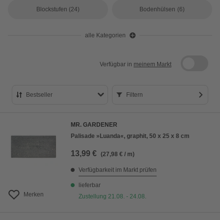
Blockstufen
(24)
Bodenhülsen
(6)
alle Kategorien
Verfügbar in
meinem Markt
Bestseller
Filtern
Bestseller
MR. GARDENER
Preis aufsteigend
Palisade »Luanda«, graphit, 50 x 25 x 8 cm
Preis absteigend
13,99 €
(27,98 € / m)
Bewertung
Verfügbarkeit im Markt prüfen
lieferbar
Merken
Zustellung 21.08. - 24.08.