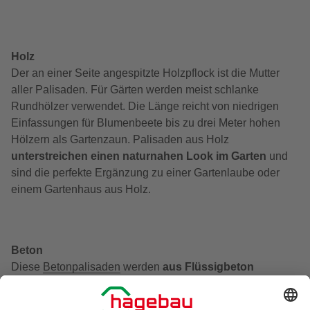
Holz
Der an einer Seite angespitzte Holzpflock ist die Mutter
aller Palisaden. Für Gärten werden meist schlanke
Rundhölzer verwendet. Die Länge reicht von niedrigen
Einfassungen für Blumenbeete bis zu drei Meter hohen
Hölzern als Gartenzaun. Palisaden aus Holz
unterstreichen einen naturnahen Look im Garten
und
sind die perfekte Ergänzung zu einer Gartenlaube oder
einem Gartenhaus aus Holz.
Beton
Diese
Betonpalisaden
werden
aus Flüssigbeton
gegossen
. Dadurch sehen sie sehr einheitlich aus. Sie
sind preisgünstig und in vielen verschiedenen Farbtönen