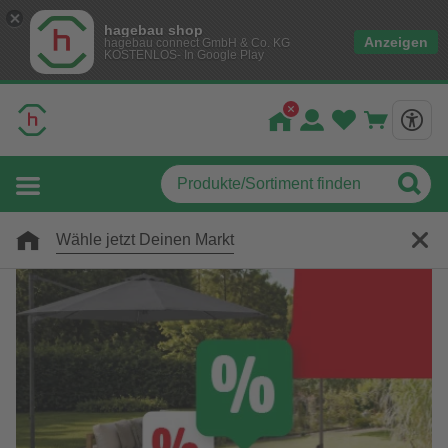
hagebau shop
Anzeigen
hagebau connect GmbH & Co. KG
KOSTENLOS- In Google Play
Wähle jetzt Deinen Markt