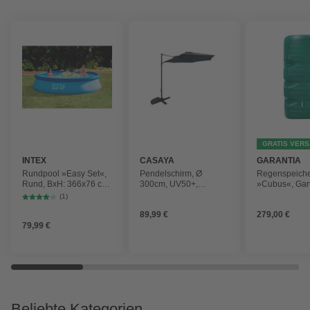
GRATIS VER
INTEX
CASAYA
GARANTIA
Rundpool »Easy Set«,
Pendelschirm, Ø
Regenspeich
Rund, BxH: 366x76 cm,
300cm, UV50+,
»Cubus«, Gar
blau
Alu/Stahl, anthrazit
Fassungsver
(1)
1000 l
89,99 €
279,00 €
79,99 €
Beliebte Kategorien