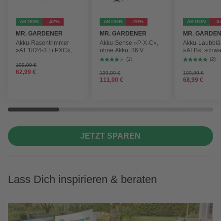
AKTION
- 42%
AKTION
- 20%
AKTION
- 
MR. GARDENER
MR. GARDENER
MR. GARDE
Akku-Rasentrimmer
Akku-Sense »P-X-C«,
Akku-Laubblä
»AT 1824-3 Li PXC«,
ohne Akku, 36 V
»ALB«, schwa
inkl. 2x Akku
max.
(1)
(2)
Blasgeschwind
109,00 €
62,99 €
210 km/h
139,00 €
109,00 €
111,00 €
68,99 €
JETZT SPAREN
Lass Dich inspirieren & beraten