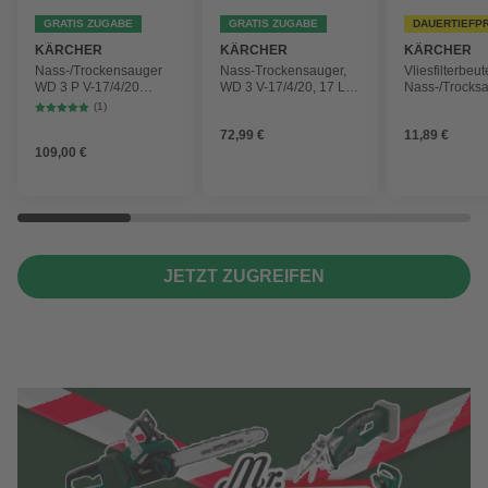
GRATIS ZUGABE
GRATIS ZUGABE
DAUERTIEFP
KÄRCHER
KÄRCHER
KÄRCHER
Nass-/Trockensauger
Nass-Trockensauger,
Vliesfilterbeut
WD 3 P V-17/4/20
WD 3 V-17/4/20, 17 L,
Nass-/Trocks
Workshop mit
1000 W
2 Plus, WD 3,
(1)
Gerätesteckdose, 17-
Battery und 
72,99 €
11,89 €
Liter-Kunststoffbehälter
4 Stück
109,00 €
JETZT ZUGREIFEN