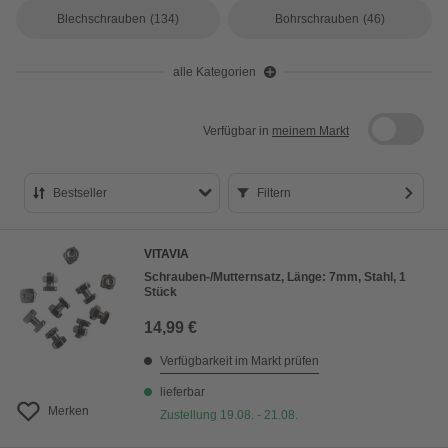
Blechschrauben
(134)
Bohrschrauben
(46)
alle Kategorien
Verfügbar in
meinem Markt
Bestseller
Filtern
Bestseller
VITAVIA
Preis aufsteigend
Schrauben-/Mutternsatz, Länge: 7mm, Stahl, 1
Stück
Preis absteigend
14,99 €
Bewertung
Verfügbarkeit im Markt prüfen
lieferbar
Merken
Zustellung 19.08. - 21.08.