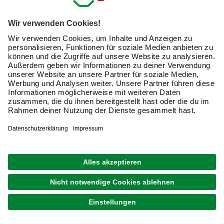
Edelstahl
Rostfrei, hygienisch
Feuchtbereiche
Optisch
Schwarz
Maschinenbau,
ansprechend,
brüniert
Innenbereich
Standard
Nicht magnetisch,
Elektronik,
Messing
korrosionsbeständig
Spezialanwendung
Setze auf die bewährte Qualität und Zuverlässigkeit
hochwertiger Schraubverbindungen. Mit der großen
Auswahl bei hagebau sicherst Du Dir professionelle
Befestigungslösungen für alle Deine Projekte.
Newsletter: Zusammen
machen wir Dein Zuhause zu