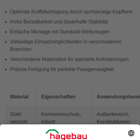
Optimale Kraftübertragung durch sechseckige Kopfform
Hohe Belastbarkeit und dauerhafte Stabilität
Einfache Montage mit Standard-Werkzeugen
Vielseitige Einsatzmöglichkeiten in verschiedenen
Branchen
Verschiedene Materialien für spezielle Anforderungen
Präzise Fertigung für perfekte Passgenauigkeit
Material
Eigenschaften
Anwendungsbere
Stahl
Korrosionsschutz,
Außenbereich,
verzinkt
robust
Konstruktionen
Lebensmittelbereic