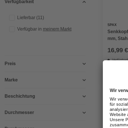
Verfügbarkeit
Lieferbar
(11)
SPAX
Verfügbar in 
meinem Markt
Senkkopf
mm, Stahl
16,99 €
Verfügbark
Preis
lieferbar
Zustellung
Marke
Beschichtung
Durchmesser