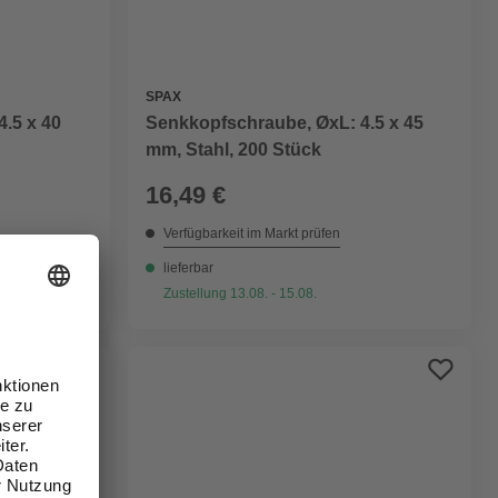
SPAX
.5 x 40
Senkkopfschraube, ØxL: 4.5 x 45
mm, Stahl, 200 Stück
16,49 €
Verfügbarkeit im Markt prüfen
lieferbar
Zustellung 13.08. - 15.08.