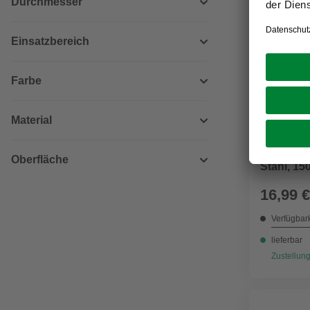
Durchmesser
Einsatzbereich
Farbe
Material
SPAX
Senkkopf
Oberfläche
Stahl, 15
16,99 €
Verfügbark
lieferbar
Zustellung