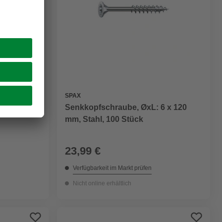
SPAX
Senkkopfschraube, ØxL: 6 x 120
.5 x 50
mm, Stahl, 100 Stück
23,99 €
Verfügbarkeit im Markt prüfen
Nicht online erhältlich