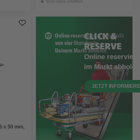
Nicht online erhältlich
CLICK &
RESERVE
Online reserviere
im Markt abholen
JETZT INFORMIER
5 x 50 mm,