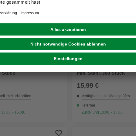
SPAX
schraube, ØxL: 4 x 70 mm,
Senkkopfschraube, ØxL: 3
0 Stück
mm, Stahl, 300 Stück
15,99 €
eit im Markt prüfen
Verfügbarkeit im Markt prüfen
lieferbar
 13.08. - 15.08.
Zustellung 13.08. - 15.08.