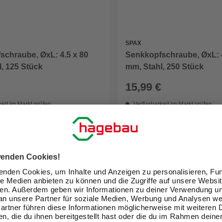
SPAX
schraube, ØxL: 4.5 x 80
Senkkopfschraube, ØxL: 4
, 125 Stück
mm, Stahl, 250 Stück
15,99 €
eit im Markt prüfen
Verfügbarkeit im Markt prüfen
lieferbar
 13.08. - 15.08.
Zustellung 13.08. - 15.08.