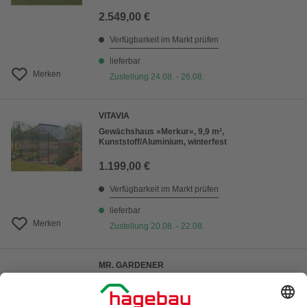
2.549,00 €
Verfügbarkeit im Markt prüfen
lieferbar
Merken
Zustellung 24.08. - 26.08.
VITAVIA
Gewächshaus »Merkur«, 9,9 m²,
Kunststoff/Aluminium, winterfest
1.199,00 €
Verfügbarkeit im Markt prüfen
lieferbar
Merken
Zustellung 20.08. - 22.08.
MR. GARDENER
Fundament für Gewächshaus, Stahl, BxL: 254,4 x
254,4 cm