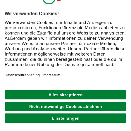
169,00 €
Verfügbarkeit im Markt prüfen
lieferbar
Merken
Zustellung 20.08. - 22.08.
GRATIS VERSAND
BIOHORT
Fundament »SmartBase Plus«, Stahl/Aluminium,
BxL: 150 x 78 cm
779,00 €
Verfügbarkeit im Markt prüfen
lieferbar
Merken
Zustellung 24.08. - 26.08.
GRATIS VERSAND
BIOHORT