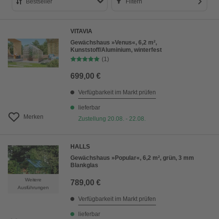
Bestseller
Filtern
Bestseller
VITAVIA
Preis aufsteigend
Gewächshaus »Venus«, 6,2 m²,
Kunststoff/Aluminium, winterfest
Preis absteigend
(1)
Bewertung
699,00 €
Verfügbarkeit im Markt prüfen
lieferbar
Merken
Zustellung 20.08. - 22.08.
HALLS
Gewächshaus »Popular«, 6,2 m², grün, 3 mm
Blankglas
Weitere
789,00 €
Ausführungen
Verfügbarkeit im Markt prüfen
lieferbar