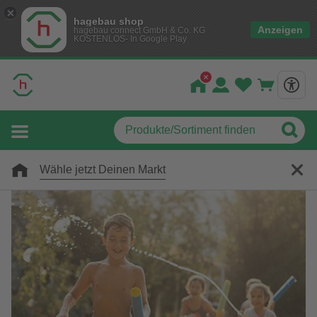
hagebau shop
Anzeigen
hagebau connect GmbH & Co. KG
KOSTENLOS- In Google Play
Wähle jetzt Deinen Markt