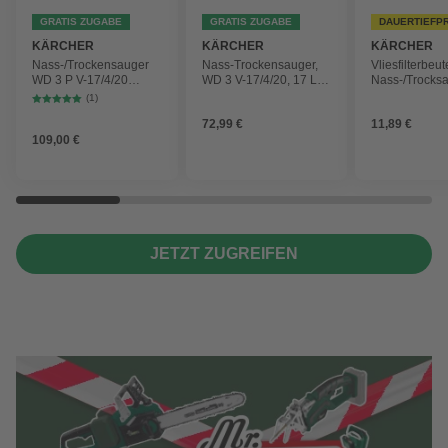
GRATIS ZUGABE
GRATIS ZUGABE
DAUERTIEFP
KÄRCHER
KÄRCHER
KÄRCHER
Nass-/Trockensauger
Nass-Trockensauger,
Vliesfilterbeut
WD 3 P V-17/4/20
WD 3 V-17/4/20, 17 L,
Nass-/Trocks
Workshop mit
1000 W
2 Plus, WD 3,
(1)
Gerätesteckdose, 17-
Battery und 
72,99 €
11,89 €
Liter-Kunststoffbehälter
4 Stück
109,00 €
JETZT ZUGREIFEN