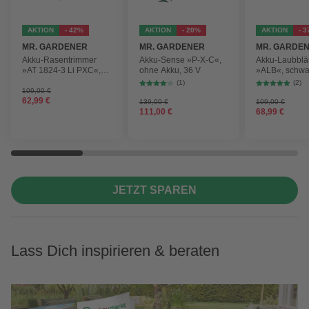
AKTION
- 42%
AKTION
- 20%
AKTION
- 
MR. GARDENER
MR. GARDENER
MR. GARDE
Akku-Rasentrimmer
Akku-Sense »P-X-C«,
Akku-Laubblä
»AT 1824-3 Li PXC«,
ohne Akku, 36 V
»ALB«, schwa
inkl. 2x Akku
max.
(1)
(2)
Blasgeschwind
109,00 €
62,99 €
210 km/h
139,00 €
109,00 €
111,00 €
68,99 €
JETZT SPAREN
Lass Dich inspirieren & beraten