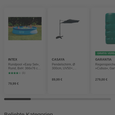
GRATIS VER
INTEX
CASAYA
GARANTIA
Rundpool »Easy Set«,
Pendelschirm, Ø
Regenspeich
Rund, BxH: 366x76 cm,
300cm, UV50+,
»Cubus«, Gar
blau
Alu/Stahl, anthrazit
Fassungsver
(1)
1000 l
89,99 €
279,00 €
79,99 €
Beliebte Kategorien