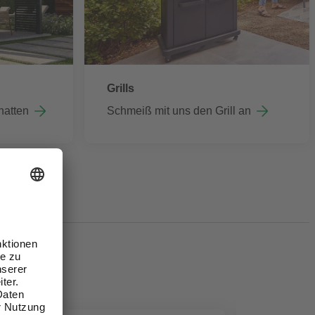
Grills
hatten
Schmeiß mit uns den Grill an