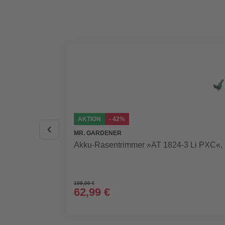
AKTION
- 42%
MR. GARDENER
Akku-Rasentrimmer »AT 1824-3 Li PXC«, i
109,00 €
62,99 €