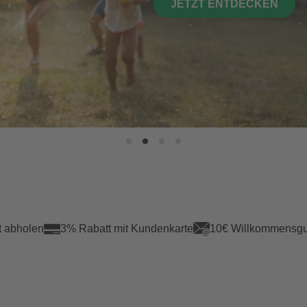
JETZT ENTDECKEN
t abholen
3% Rabatt mit Kundenkarte
10€ Willkommensgu