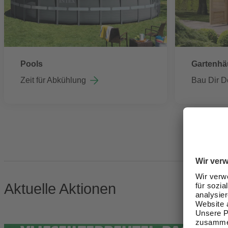
Pools
Gartenhä
Zeit für Abkühlung
Bau Dir D
Aktuelle Aktionen