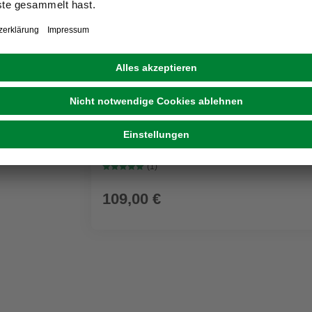
GRATIS ZUGABE
KÄRCHER
Nass-/Trockensauger WD 3 P V-17/4/20 Wo
Kunststoffbehälter
(1)
109,00 €