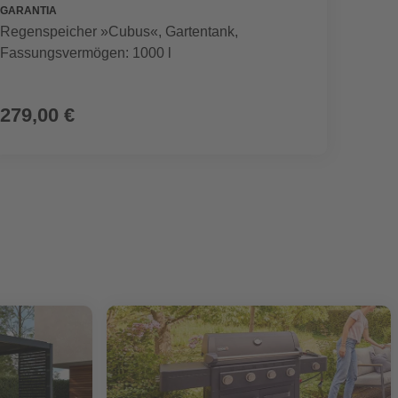
GARANTIA
SEGWA
Regenspeicher »Cubus«, Gartentank,
Mährob
Fassungsvermögen: 1000 l
899,00 €
279,00 €
799,