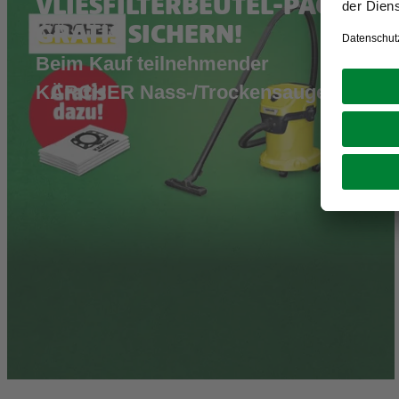
VLIESFILTERBEUTEL-PACK
GRATIS SICHERN!
Beim Kauf teilnehmender
KÄRCHER Nass-/Trockensauger