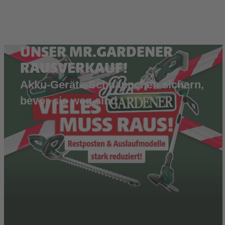
UNSER MR.GARDENER
RAUSVERKAUF!
Akku-Geräte-Schnäppchen sichern,
bevor sie weg sind