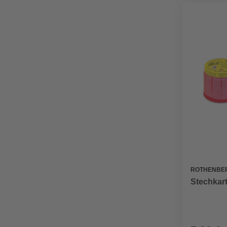
ROTHENBER
Stechkar