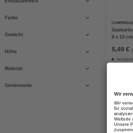
Einsatzbereich
Farbe
CAMPINGA
Gaskartu
Gewicht
9 x 10 cm
5,49 €
Höhe
Verfügbark
Material
Nicht onli
Serienname