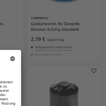
CAMPINGAZ
ls,
Gaskartusche, für Gasgrills,
Brenner, 0,314 g, blau/weiß
2,79 €
(14,68 € / kg)
Verfügbarkeit im Markt prüfen
Nicht online erhältlich