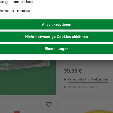
HAPPY PEOPLE
Helium-Ballongas, Metall, 
Ballons
39,99 €
Verfügbarkeit im Markt prüfen
Nicht online erhältlich