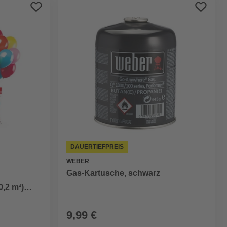
Preis aufsteigend
Preis absteigend
Bewertung
DAUERTIEFPREIS
WEBER
Gas-Kartusche, schwarz
0,2 m²)
+ Schnur
9,99 €