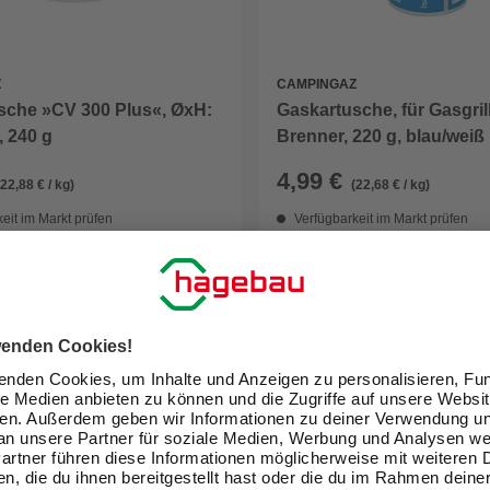
Z
CAMPINGAZ
sche »CV 300 Plus«, ØxH:
Gaskartusche, für Gasgril
, 240 g
Brenner, 220 g, blau/weiß
4,99 €
(22,88 € / kg)
(22,68 € / kg)
eit im Markt prüfen
Verfügbarkeit im Markt prüfen
ne erhältlich
Nicht online erhältlich
GARTENMÖBEL
& CAMPING
Digital und voller
Inspiration