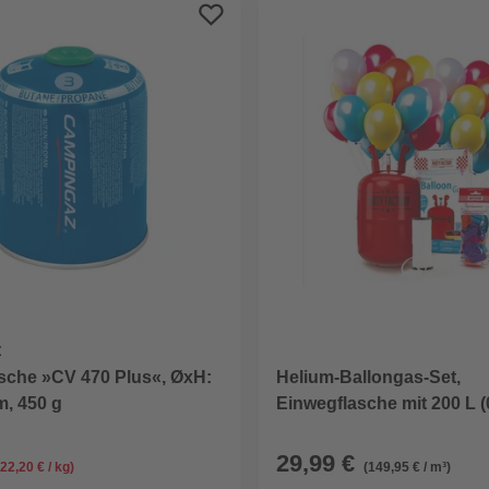
Z
sche »CV 470 Plus«, ØxH:
Helium-Ballongas-Set,
m, 450 g
Einwegflasche mit 200 L (
Helium, inkl. 30 Ballons 
29,99 €
(22,20 € / kg)
(149,95 € / m³)