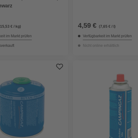
hwarz
4,59 €
(15,53 € / kg)
(7,65 € / l)
eit im Markt prüfen
Verfügbarkeit im Markt prüfen
sverkauft
Nicht online erhältlich