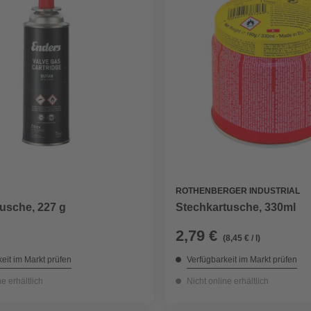
ROTHENBERGER INDUSTRIAL
tusche, 227 g
Stechkartusche, 330ml
2,79 €
(8,45 € / l)
eit im Markt prüfen
Verfügbarkeit im Markt prüfen
ne erhältlich
Nicht online erhältlich