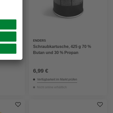
ENDERS
für
Schraubkartusche, 425 g 70 %
Butan und 30 % Propan
6,99 €
Verfügbarkeit im Markt prüfen
Nicht online erhältlich