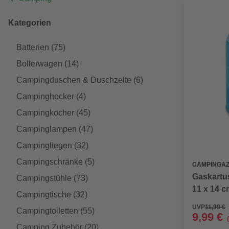
Kategorien
Batterien
(75)
Bollerwagen
(14)
Campingduschen & Duschzelte
(6)
Campinghocker
(4)
Campingkocher
(45)
Campinglampen
(47)
Campingliegen
(32)
Campingschränke
(5)
CAMPINGA
Gaskartu
Campingstühle
(73)
11 x 14 c
Campingtische
(32)
UVP
11,99 €
Campingtoiletten
(55)
9,99 €
Camping Zubehör
(20)