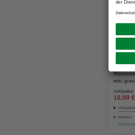
MARLEY
Wasserab
mm, grau
UVP
23,99 €
18,99 €
Verfügbark
lieferbar
Zustellung