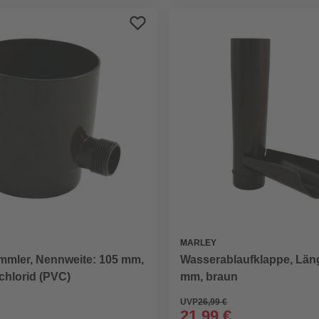
MARLEY
mler, Nennweite: 105 mm,
Wasserablaufklappe, Län
chlorid (PVC)
mm, braun
UVP
26,99 €
21,99 €