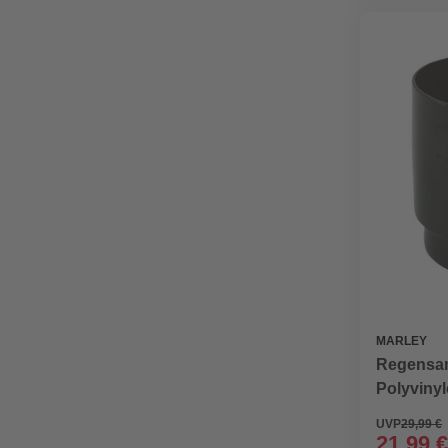
MARLEY
Regensam
Polyvinyl
UVP
29,99 €
21,99 €