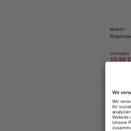
MARLEY
Regenspe
UVP
13,49 €
10,99 €
Verfügbark
lieferbar
Zustellung