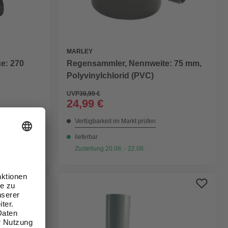
MARLEY
e: 270
Regensammler, Nennweite: 75 mm,
Polyvinylchlorid (PVC)
UVP
30,99 €
24,99 €
Verfügbarkeit im Markt prüfen
lieferbar
Zustellung 20.08. - 22.08.