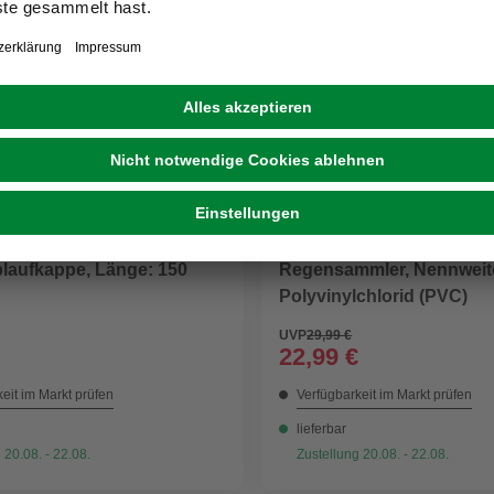
MARLEY
laufkappe, Länge: 150
Regensammler, Nennweit
Polyvinylchlorid (PVC)
UVP
29,99 €
22,99 €
eit im Markt prüfen
Verfügbarkeit im Markt prüfen
lieferbar
 20.08. - 22.08.
Zustellung 20.08. - 22.08.