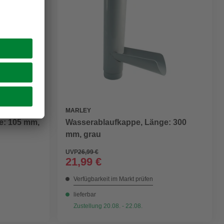
MARLEY
e: 105 mm,
Wasserablaufkappe, Länge: 300
mm, grau
UVP
26,99 €
21,99 €
Verfügbarkeit im Markt prüfen
lieferbar
Zustellung 20.08. - 22.08.