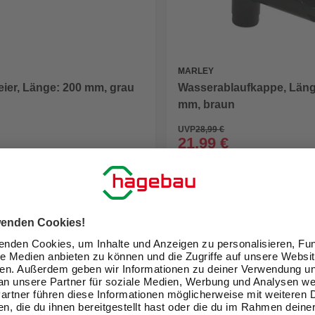
MARLEY
ier, Länge: 200 mm, grau
Wasserablaufkappe, Läng
mm, braun
UVP
28,99 €
21,99 €
eit im Markt prüfen
Verfügbarkeit im Markt prüfen
lieferbar
 20.08. - 22.08.
Zustellung 20.08. - 22.08.