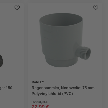
MARLEY
ge: 150
Regensammler, Nennweite: 75 mm,
Polyvinylchlorid (PVC)
UVP
30,99 €
22,99 €