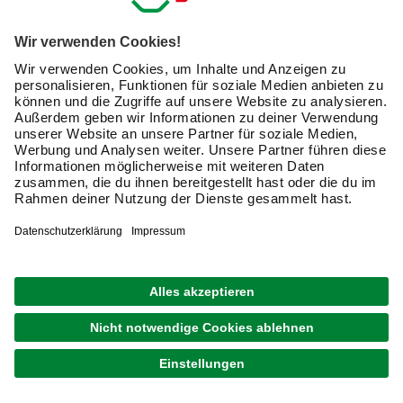
möchtest.
Außerdem benötigen Holzbauschrauben im
Gegensatz zu Gewindeschrauben kein Gegengewinde.
Stahl oder Edelstahl?
Holzbauschrauben bestehen meist aus verzinktem
Stahl
.
Stahl bietet eine hohe Stabilität und die Verzinkung sorgt
für Korrosionsbeständigkeit (Schutz vor Rost). Bei stark
korrosionsgefährdeten Anwendungen wie
Verschraubungen an der Wetterseite im Außenbereich
sind Schrauben aus
Edelstahl
vorteilhaft. Diese
gewährleisten vor allem in den Stahlklassen A4 und A5
einen besonders hohen Korrosionsschutz.
Vorbohren für Holzbauschrauben – wann ist das
sinnvoll?