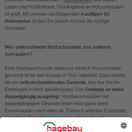
Latten und Profilhölzern. Das Angebot an Holzschrauben
ist groß. Mit unseren nachfolgenden
Kauftipps für
Heimwerker
findest Du jedoch schnell die richtige
Schraube.
Was unterscheidet Holzschrauben von anderen
Schrauben?
Eine Holzbauschraube (teilweise einfach Holzschraube
genannt) ist für den Einsatz in Holz optimiert. Dazu besitzt
sie ein
selbstschneidendes Gewinde
, das das leichte
Eindringen in Holz gewährleistet. Das
Gewinde ist meist
doppelgängig ausgelegt
. Holzbauschrauben mit
doppelgängigem Gewinde leiten Holzspäne beim
Einschrauben nach oben ab. Dadurch wird das Eindrehen
erleichtert. Weiterhin lassen sich entsprechende
Schrauben problemlos ausdrehen. Dies ist ein großer
Vorteil, wenn Du eine Holzverbindung wieder lösen