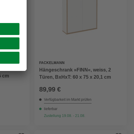
FACKELMANN
anthrazit,
Hängeschrank »FINN«, weiss, 2
,5 cm
Türen, BxHxT: 60 x 75 x 20,1 cm
89,99 €
Verfügbarkeit im Markt prüfen
lieferbar
Zustellung 19.08. - 21.08.