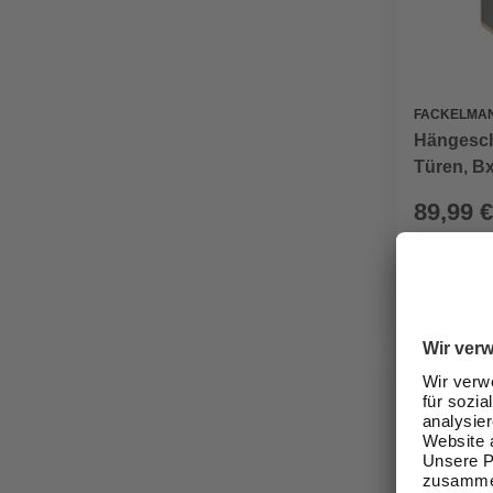
FACKELMA
Hängesch
Türen, Bx
89,99 €
Verfügbark
lieferbar
Zustellung