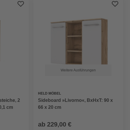
Preis aufsteigend
Preis absteigend
Bewertung
Weitere Ausführungen
HELD MÖBEL
teiche, 2
Sideboard »Livorno«, BxHxT: 90 x
0,1 cm
66 x 20 cm
ab
229,00 €