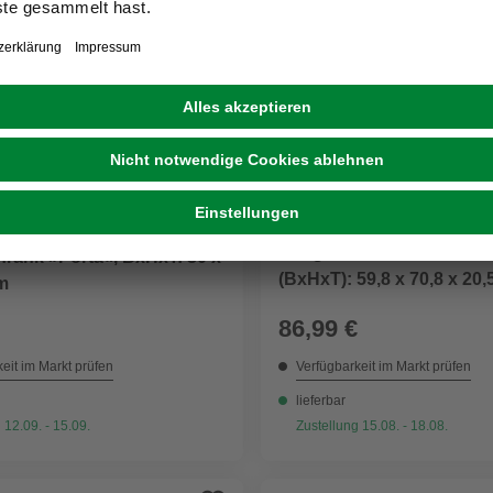
GRATIS VERSAND
SCHILDMEYER
L
Hängeschrank »Palermo«, 
rank »Porta«, BxHxT: 30 x
(BxHxT): 59,8 x 70,8 x 20
m
86,99 €
eit im Markt prüfen
Verfügbarkeit im Markt prüfen
lieferbar
 12.09. - 15.09.
Zustellung 15.08. - 18.08.