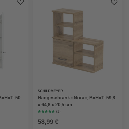
SCHILDMEYER
BxHxT: 50
Hängeschrank »Nora«, BxHxT: 59,8
x 64,8 x 20,5 cm
(1)
58,99 €