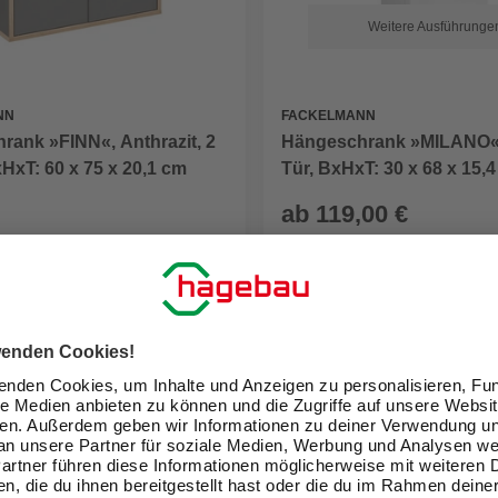
Weitere Ausführunge
NN
FACKELMANN
rank »FINN«, Anthrazit, 2
Hängeschrank »MILANO«,
HxT: 60 x 75 x 20,1 cm
Tür, BxHxT: 30 x 68 x 15,
ab
119,00 €
eit im Markt prüfen
Verfügbarkeit im Markt prüfen
lieferbar
 19.08. - 21.08.
Zustellung 19.08. - 21.08.