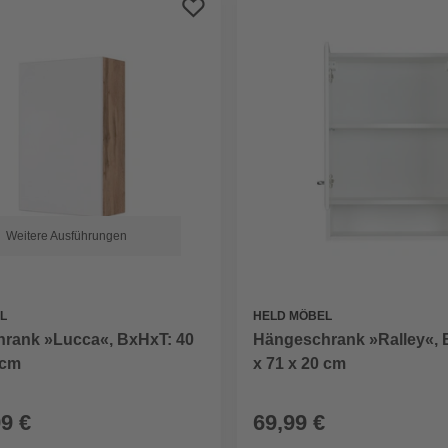
Weitere Ausführungen
L
HELD MÖBEL
rank »Lucca«, BxHxT: 40
Hängeschrank »Ralley«, 
 cm
x 71 x 20 cm
99 €
69,99 €