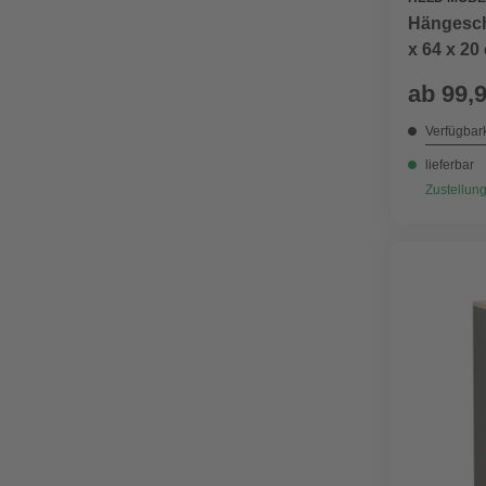
Hängesch
x 64 x 20
ab
99,
Verfügbark
lieferbar
Zustellung