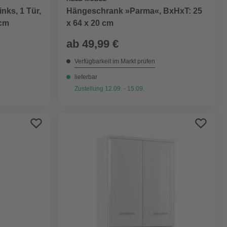
nks, 1 Tür,
Hängeschrank »Parma«, BxHxT: 25
 cm
x 64 x 20 cm
ab
49,99 €
Verfügbarkeit im Markt prüfen
lieferbar
Zustellung 12.09. - 15.09.