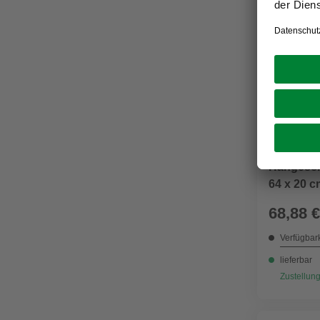
HELD MÖBE
Hängesch
64 x 20 c
68,88 €
Verfügbark
lieferbar
Zustellung