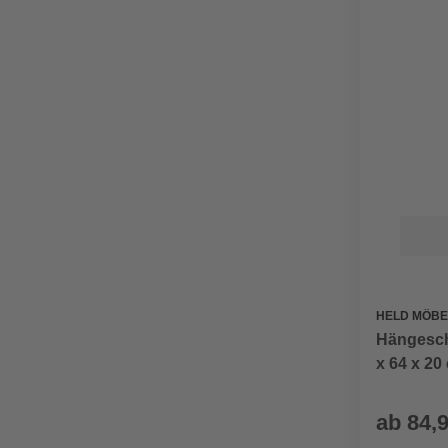
HELD MÖBE
Hängesch
x 64 x 20
ab
84,