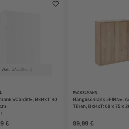
Weitere Ausführungen
L
FACKELMANN
rank »Cardiff«, BxHxT: 40
Hängeschrank »FINN«, As
 cm
Türen, BxHxT: 60 x 75 x 2
1)
99 €
89,99 €