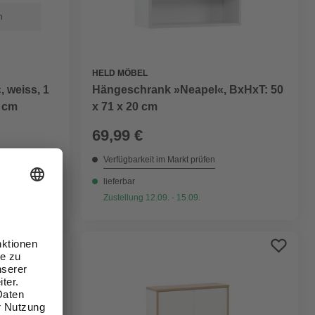
n
HELD MÖBEL
 weiss, 1
Hängeschrank »Neapel«, BxHxT: 50
4 cm
x 71 x 20 cm
69,99 €
Verfügbarkeit im Markt prüfen
lieferbar
Zustellung 12.09. - 15.09.