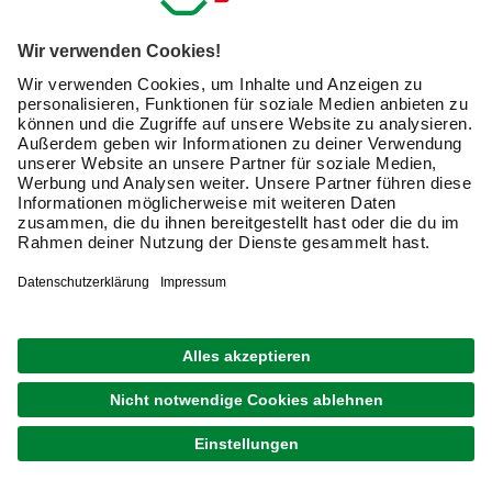
transportiert wird.
Strapazierfähige Arbeitsjacken schützen vor Wind und
Wetter
Praktische Arbeitsjacken sind ein effektiver Schutz vor der
Witterung. Als Stoffe kommen windabweisendes Acryl,
robustes Polyester und atmungsaktive Baumwolle zum
Einsatz. Mehrfach gestrickte Hauptnähte machen die
Jacken belastbarer und zahlreiche Taschen bieten
Verstaumöglichkeiten. Jacken mit einer Rückenfalte
sorgen für mehr Beweglichkeit und Modelle mit
integriertem Kragen tragen dazu bei, dass Du am Hals
nicht frierst. Um mit Deiner Arbeitskleidung selbst bei
Dunkelheit und Dämmerung gut sichtbar zu sein, besitzen
einige Jacken Reflektorstreifen. Kontrasteinsätze an
Kragen oder Ärmeln verbessern die Sichtbarkeit ebenfalls.
Eine abtrennbare Kapuze macht Arbeitsparka