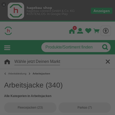
hagebau shop
Anzeigen
hagebau connect GmbH & Co. KG
KOSTENLOS- In Google Play
Wähle jetzt Deinen Markt
Arbeitskleidung
Arbeitsjacken
Arbeitsjacke
(340)
Alle Kategorien in Arbeitsjacken
Fleecejacken
(23)
Parkas
(7)