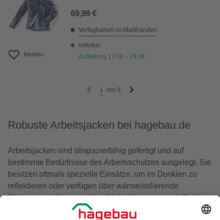
69,99 €
Verfügbarkeit im Markt prüfen
lieferbar
Merken
Zustellung 17.08. - 19.08.
1
von
6
Robuste Arbeitsjacken bei hagebau.de
Arbeitsjacken sind strapazierfähig gefertigt und auf
bestimmte Bedürfnisse des Arbeitsschutzes ausgelegt. Sie
besitzen oftmals spezielle Einsätze, um im Dunklen zu
reflektieren oder verfügen über wärmeisolierende
Fütterungen. Atmungsaktive Materialien sorgen dafür, dass
Du nicht schwitzt und die Feuchtigkeit vom Körper weg