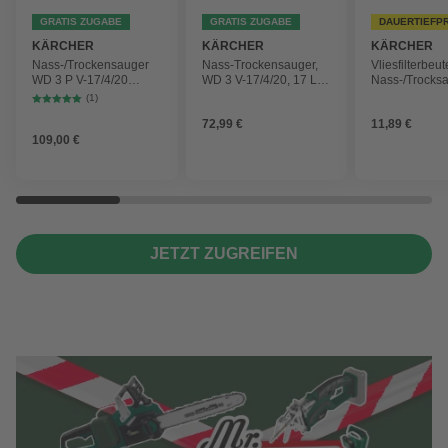
GRATIS ZUGABE
GRATIS ZUGABE
DAUERTIEFP
KÄRCHER
KÄRCHER
KÄRCHER
Nass-/Trockensauger
Nass-Trockensauger,
Vliesfilterbeut
WD 3 P V-17/4/20
WD 3 V-17/4/20, 17 L,
Nass-/Trocks
Workshop mit
1000 W
2 Plus, WD 3,
(1)
Gerätesteckdose, 17-
Battery und 
72,99 €
11,89 €
Liter-Kunststoffbehälter
4 Stück
109,00 €
JETZT ZUGREIFEN