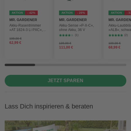
AKTION
- 42%
AKTION
- 20%
AKTION
- 
MR. GARDENER
MR. GARDENER
MR. GARDE
Akku-Rasentrimmer
Akku-Sense »P-X-C«,
Akku-Laubblä
»AT 1824-3 Li PXC«,
ohne Akku, 36 V
»ALB«, schwa
inkl. 2x Akku
max.
(1)
(2)
Blasgeschwind
109,00 €
62,99 €
210 km/h
139,00 €
109,00 €
111,00 €
68,99 €
JETZT SPAREN
Lass Dich inspirieren & beraten