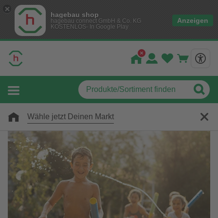
hagebau shop
Anzeigen
hagebau connect GmbH & Co. KG
KOSTENLOS- In Google Play
Wähle jetzt Deinen Markt