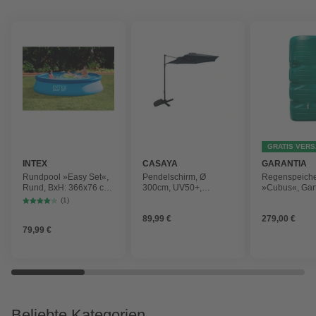
GRATIS VER
INTEX
CASAYA
GARANTIA
Rundpool »Easy Set«,
Pendelschirm, Ø
Regenspeich
Rund, BxH: 366x76 cm,
300cm, UV50+,
»Cubus«, Gar
blau
Alu/Stahl, anthrazit
Fassungsver
(1)
1000 l
89,99 €
279,00 €
79,99 €
Beliebte Kategorien