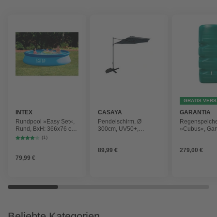
GRATIS VER
INTEX
CASAYA
GARANTIA
Rundpool »Easy Set«,
Pendelschirm, Ø
Regenspeich
Rund, BxH: 366x76 cm,
300cm, UV50+,
»Cubus«, Gar
blau
Alu/Stahl, anthrazit
Fassungsver
(1)
1000 l
89,99 €
279,00 €
79,99 €
Beliebte Kategorien