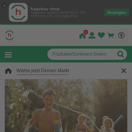
hagebau shop
Anzeigen
hagebau connect GmbH & Co. KG
KOSTENLOS- In Google Play
Wähle jetzt Deinen Markt