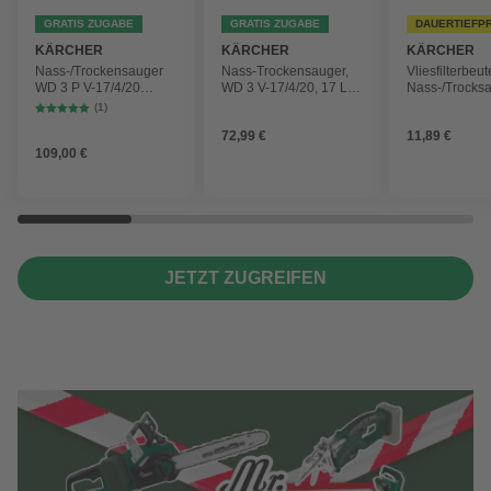
GRATIS ZUGABE
GRATIS ZUGABE
DAUERTIEFP
KÄRCHER
KÄRCHER
KÄRCHER
Nass-/Trockensauger
Nass-Trockensauger,
Vliesfilterbeut
WD 3 P V-17/4/20
WD 3 V-17/4/20, 17 L,
Nass-/Trocks
Workshop mit
1000 W
2 Plus, WD 3,
(1)
Gerätesteckdose, 17-
Battery und 
72,99 €
11,89 €
Liter-Kunststoffbehälter
4 Stück
109,00 €
JETZT ZUGREIFEN