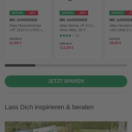
AKTION
- 42%
AKTION
- 20%
AKTION
- 
MR. GARDENER
MR. GARDENER
MR. GARDE
Akku-Rasentrimmer
Akku-Sense »P-X-C«,
Akku-Hecken
»AT 1824-3 Li PXC«,
ohne Akku, 36 V
»AH 1846-2 L
inkl. 2x Akku
ohne Akku
(1)
109,00 €
54,99 €
62,99 €
39,99 €
139,00 €
111,00 €
JETZT SPAREN
Lass Dich inspirieren & beraten