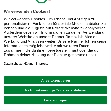
TELLURIA
Gerätehaus »Classico«, BxHxT: 408 x 219 x 318
cm (Außenmaß inkl. Dachüberstand)
6.699,00 €
Verfügbarkeit im Markt prüfen
lieferbar
Merken
Zustellung 12.09. - 15.09.
1
von
5
Gartenhaus aus Metall bequem online
kaufen
Ein Gartenhaus aus Metall ist besonders robust,
witterungsbeständig und auch perfekt als Gerätehaus
geeignet. Metall hält den Witterungsbedingungen spielend