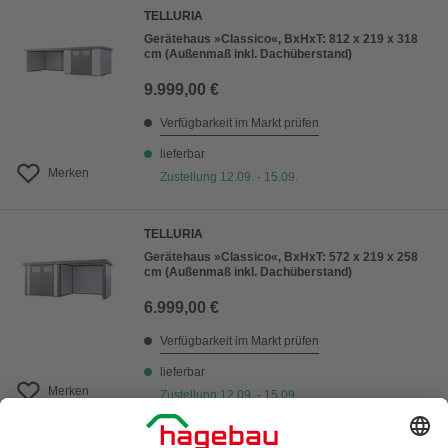
TELLURIA
Gerätehaus »Classico«, BxHxT: 812 x 219 x 318
cm (Außenmaß inkl. Dachüberstand)
9.999,00 €
Verfügbarkeit im Markt prüfen
lieferbar
Merken
Zustellung 12.09. - 15.09.
TELLURIA
Gerätehaus »Classico«, BxHxT: 572 x 219 x 258
cm (Außenmaß inkl. Dachüberstand)
6.999,00 €
Verfügbarkeit im Markt prüfen
lieferbar
Merken
Zustellung 12.09. - 15.09.