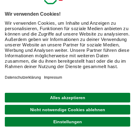
Die Bits und Bohrer erfüllen die Anforderungen für den
Heimwerker-Alltag und sind für die komfortable Bedienung
in der Regel magnetisch. Zu den wichtigen
Auswahlkriterien der Sets und Boxen gehören:
Zusammenstellung der Bits
Typ und Größe der Bohrer
Größe und Qualität der Transportbox und Bithalter
Die Bedienung erfolgt mit einem Schraubendreher oder
einem Akkuschrauber. Mit einem zweiten
Akku für den
Akkuschrauber
können Sie gleichzeitig laden und arbeiten
– lästige Pausen und Unterbrechungen gehören damit der
Vergangenheit an.