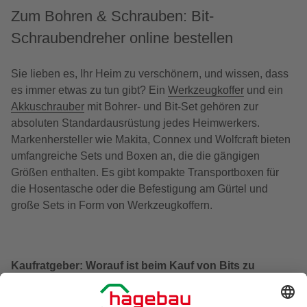
Zum Bohren & Schrauben: Bit-
Schraubendreher online bestellen
Sie lieben es, Ihr Heim zu verschönern, und wissen, dass
es immer etwas zu tun gibt? Ein
Werkzeugkoffer
und ein
Akkuschrauber
mit Bohrer- und Bit-Set gehören zur
absoluten Standardausrüstung jedes Heimwerkers.
Markenhersteller wie Makita, Connex und Wolfcraft bieten
umfangreiche Sets und Boxen an, die die gängigen
Größen enthalten. Es gibt kompakte Transportboxen für
die Hosentasche oder die Befestigung am Gürtel und
große Sets in Form von Werkzeugkoffern.
Kaufratgeber: Worauf ist beim Kauf von Bits zu
achten?