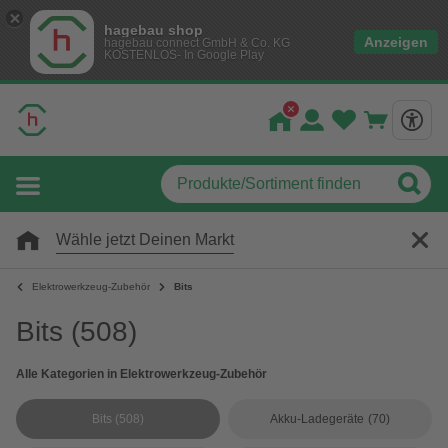
hagebau shop
Anzeigen
hagebau connect GmbH & Co. KG
KOSTENLOS- In Google Play
Wähle jetzt Deinen Markt
Elektrowerkzeug-Zubehör
Bits
Bits
(508)
Alle Kategorien in Elektrowerkzeug-Zubehör
Bits
(508)
Akku-Ladegeräte
(70)