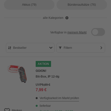
Akkus
(79)
Bürstenaufsätze
(76)
alle Kategorien
Verfügbar in
meinem Markt
Bestseller
Filtern
Bestseller
AKTION
Preis aufsteigend
GO/ON!
Preis absteigend
Bit-Box, IP 12-tlg
Bewertung
UVP
9,69 €
7,99 €
Verfügbarkeit im Markt prüfen
lieferbar
Merken