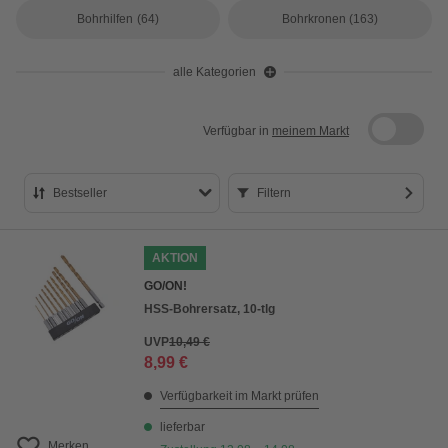
Bohrhilfen
(64)
Bohrkronen
(163)
alle Kategorien
Verfügbar in
meinem Markt
Bestseller
Filtern
Bestseller
AKTION
Preis aufsteigend
GO/ON!
Preis absteigend
HSS-Bohrersatz, 10-tlg
Bewertung
UVP
10,49 €
8,99 €
Verfügbarkeit im Markt prüfen
lieferbar
Merken