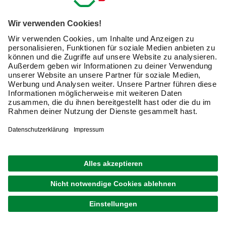
Material benötigt eigenes Bohrmaschinenzubehör. Welche
Unterschiede es gibt und welches clevere
Bohrmaschinenzubehör darüber hinaus bei hagebau.de
online erhältlich ist, lesen Sie hier.
Warum brauche ich unterschiedliche Bohrer?
Jedes Material hat spezifische Eigenschaften. Damit ein
Bohrloch perfekt gelingt, muss der Bohrer optimal
hineingleiten können. Manchmal ist dafür ein
Materialabtrag
notwendig, wie bei Holz oder Kunststoffen.
In anderen Fällen muss das
Material zertrümmert
werden, wie bei Stein oder Beton. Der
Spiralbohrer
ist ein
klassisches Bohrmaschinenzubehör, das zwar auf den
ersten Blick immer gleich aussieht, in den Details jedoch
den unterschiedlichen Anforderungen der verschiedenen
Materialien gerecht wird.