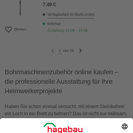
7,49 €
Verfügbarkeit im Markt prüfen
lieferbar
Merken
Zustellung 13.08. - 15.08.
1
von
26
Bohrmaschinenzubehör online kaufen –
die professionelle Ausstattung für Ihre
Heimwerkerprojekte
Haben Sie schon einmal versucht, mit einem Steinbohrer
ein Loch in ein Brett zu bohren? Das ist nicht nur mühsam,
sondern bei einigen
Holzsorten
auch nahezu unmöglich.
Ebenso verhält es sich mit Fliesen oder Metall: Jedes