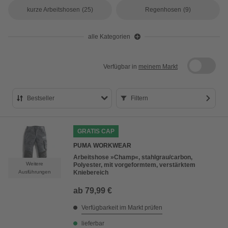
kurze Arbeitshosen
(25)
Regenhosen
(9)
alle Kategorien
Verfügbar in
meinem Markt
Bestseller
Filtern
Bestseller
GRATIS CAP
Preis aufsteigend
PUMA WORKWEAR
Preis absteigend
Arbeitshose »Champ«, stahlgrau/carbon,
Weitere
Polyester, mit vorgeformtem, verstärktem
Bewertung
Ausführungen
Kniebereich
ab
79,99 €
Verfügbarkeit im Markt prüfen
lieferbar