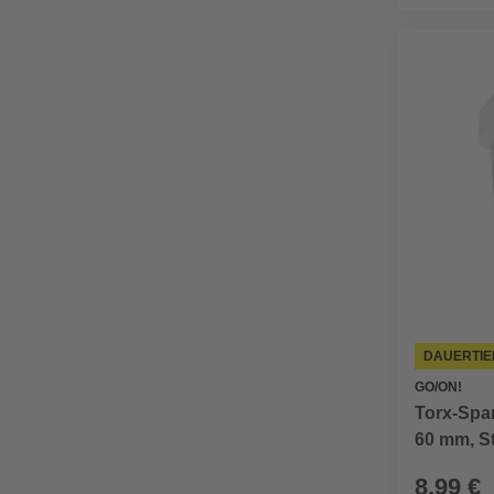
DAUERTIE
GO/ON!
Torx-Spa
60 mm, S
8,99 €