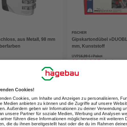
FISCHER
chloss, aus Metall, 98 mm
Gipskartondübel »DUOB
lberfarben
mm, Kunststoff
UVP
16,99 € / Paket
13,99 € / Paket
eit im Markt prüfen
Verfügbarkeit im Markt prüfen
lieferbar
 11.08. - 13.08.
Zustellung 10.08. - 12.08.