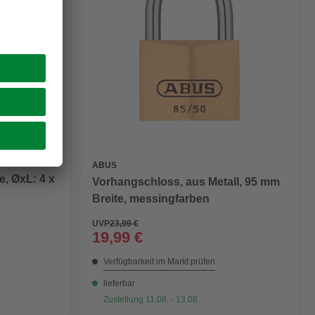
ABUS
, ØxL: 4 x
Vorhangschloss, aus Metall, 95 mm
Breite, messingfarben
UVP
23,99 €
19,99 €
Verfügbarkeit im Markt prüfen
lieferbar
Zustellung 11.08. - 13.08.