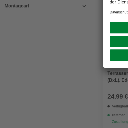
Montageart
APP-COU
GO/ON!
Terrasse
(BxL), Ede
24,99 €
Verfügbark
lieferbar
Zustellung