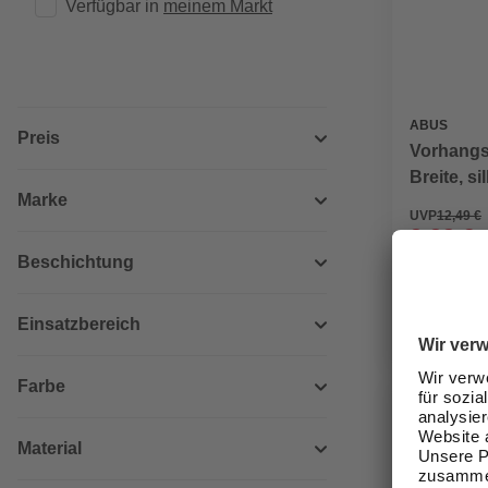
Verfügbar in 
meinem Markt
ABUS
Preis
Vorhangs
Breite, si
Marke
UVP
12,49 €
9,99 €
Beschichtung
Verfügbark
lieferbar
Einsatzbereich
Zustellung
Farbe
Material