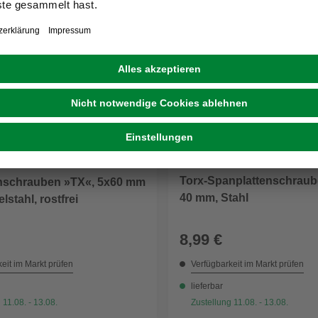
DAUERTIEFPREIS
PON
GO/ON!
Torx-Spanplattenschraube
nschrauben »TX«, 5x60 mm
40 mm, Stahl
lstahl, rostfrei
8,99 €
eit im Markt prüfen
Verfügbarkeit im Markt prüfen
lieferbar
 11.08. - 13.08.
Zustellung 11.08. - 13.08.