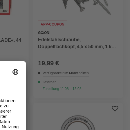
APP-COUPON
GO/ON!
Edelstahlschraube,
LADE«, 44
Doppelflachkopf, 4,5 x 50 mm, 1 kg
Eimer
19,99 €
Verfügbarkeit im Markt prüfen
lieferbar
Zustellung 11.08. - 13.08.