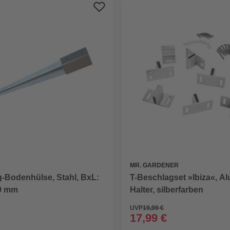
MR. GARDENER
g-Bodenhülse, Stahl, BxL:
T-Beschlagset »Ibiza«, A
00 mm
Halter, silberfarben
UVP
19,99 €
17,99 €