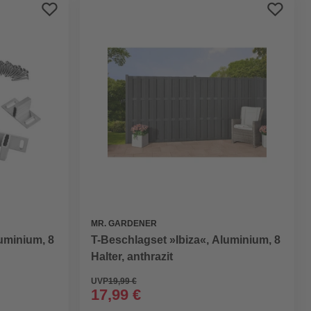
Preis aufsteigend
Preis absteigend
Bewertung
MR. GARDENER
T-Beschlagset »Ibiza«, Aluminium, 8
luminium, 8
Halter, anthrazit
UVP
19,99 €
17,99 €