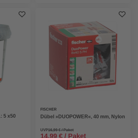
FISCHER
: 5 x50
Dübel »DUOPOWER«, 40 mm, Nylon
UVP
16,99 € / Paket
14,99 € / Paket