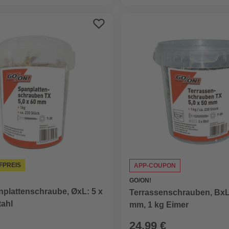
FPREIS
APP-COUPON
GO/ON!
nplattenschraube, ØxL: 5 x
Terrassenschrauben, BxL
tahl
mm, 1 kg Eimer
24,99 €