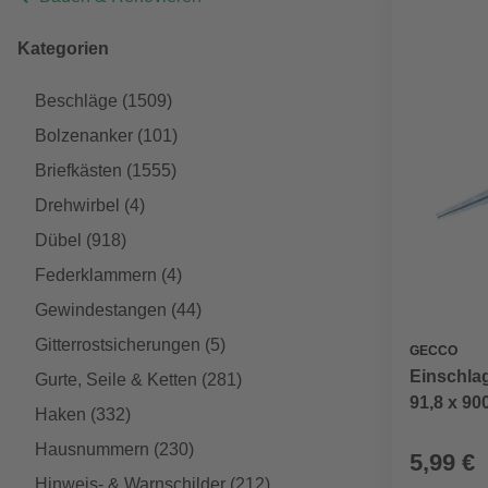
Kategorien
Beschläge
(1509)
Bolzenanker
(101)
Briefkästen
(1555)
Drehwirbel
(4)
Dübel
(918)
Federklammern
(4)
Gewindestangen
(44)
Gitterrostsicherungen
(5)
GECCO
Einschla
Gurte, Seile & Ketten
(281)
91,8 x 9
Haken
(332)
Hausnummern
(230)
5,99 €
Hinweis- & Warnschilder
(212)