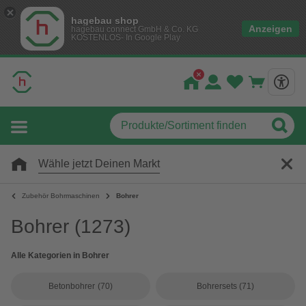
hagebau shop
Anzeigen
hagebau connect GmbH & Co. KG
KOSTENLOS- In Google Play
Wähle jetzt Deinen Markt
Zubehör Bohrmaschinen
Bohrer
Bohrer
(1273)
Alle Kategorien in Bohrer
Betonbohrer
(70)
Bohrersets
(71)