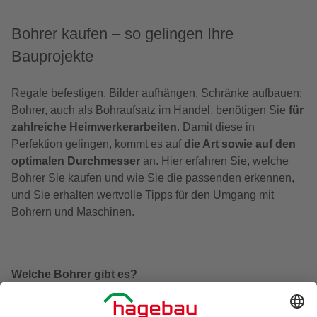
Bohrer kaufen – so gelingen Ihre
Bauprojekte
Regale befestigen, Bilder aufhängen, Schränke aufbauen:
Bohrer, auch als Bohraufsatz im Handel, benötigen Sie
für
zahlreiche Heimwerkerarbeiten
. Damit diese in
Perfektion gelingen, kommt es auf
die Art sowie auf den
optimalen Durchmesser
an. Hier erfahren Sie, welche
Bohrer Sie kaufen und wie Sie die passenden erkennen,
und Sie erhalten wertvolle Tipps für den Umgang mit
Bohrern und Maschinen.
Welche Bohrer gibt es?
Die Bohrmaschine kommt für zahlreiche