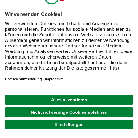
Handwerksarbeiten zum Einsatz. Mit ihr fertigen Sie
Löcher für schwere Bilder, Wandboards, und um
Regale sicher zu befestigen
. Bei Renovierungsarbeiten
sind häufig auch Metallbohrer gefragt, etwa um zwei Teile
miteinander zu verbinden.
Bei Fliesen sind besondere
Vorsicht und spezielle Aufsätze angezeigt
, damit sie
nicht bersten.
Für die verschiedenen Untergründe
optimal daran
angepasste Bohrer kaufen
:
Metallbohrer
Holzbohrer
Stein- und Betonbohrer
Fliesenbohrer