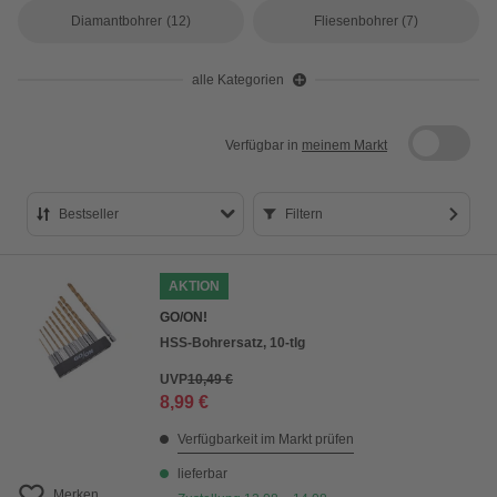
Diamantbohrer
(12)
Fliesenbohrer
(7)
alle Kategorien
Verfügbar in
meinem Markt
Bestseller
Filtern
Bestseller
AKTION
Preis aufsteigend
GO/ON!
Preis absteigend
HSS-Bohrersatz, 10-tlg
Bewertung
UVP
10,49 €
8,99 €
Verfügbarkeit im Markt prüfen
lieferbar
Merken