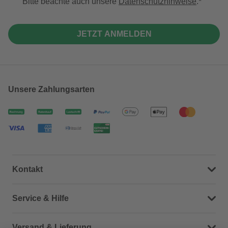
Bitte beachte auch unsere
Datenschutzhinweise
.
JETZT ANMELDEN
Unsere Zahlungsarten
Kontakt
Dein Kontakt zu uns
Service & Hilfe
Häufige Fragen (FAQ)
Versand & Lieferung