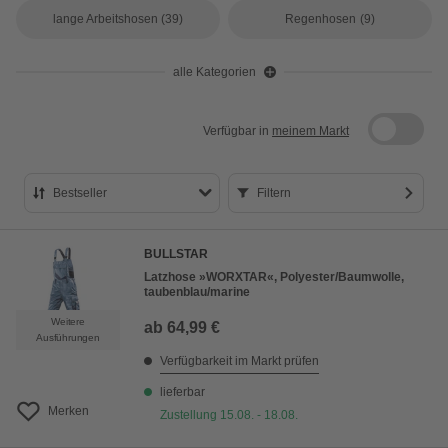
lange Arbeitshosen
(39)
Regenhosen
(9)
alle Kategorien
Verfügbar in
meinem Markt
Bestseller
Filtern
Bestseller
BULLSTAR
Preis aufsteigend
Latzhose »WORXTAR«, Polyester/Baumwolle,
taubenblau/marine
Preis absteigend
Weitere
ab
64,99 €
Bewertung
Ausführungen
Verfügbarkeit im Markt prüfen
lieferbar
Merken
Zustellung 15.08. - 18.08.