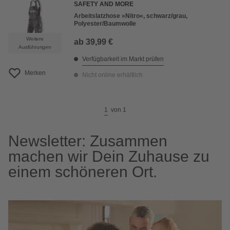
SAFETY AND MORE
Arbeitslatzhose »Nitro«, schwarz/grau,
Polyester/Baumwolle
Weitere
ab
39,99 €
Ausführungen
Verfügbarkeit im Markt prüfen
Merken
Nicht online erhältlich
1
von
1
Newsletter: Zusammen
machen wir Dein Zuhause zu
einem schöneren Ort.