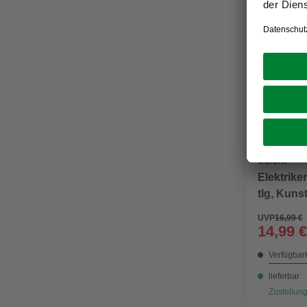
GO/ON!
Elektrike
tlg, Kunst
UVP
16,99 €
14,99 €
Verfügbark
lieferbar
Zustellung