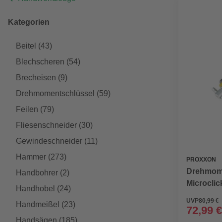
Kategorien
Beitel
(43)
Blechscheren
(54)
Brecheisen
(9)
Drehmomentschlüssel
(59)
Feilen
(79)
Fliesenschneider
(30)
Gewindeschneider
(11)
Hammer
(273)
PROXXON
Drehmome
Handbohrer
(2)
Microclic
Handhobel
(24)
UVP
80,99 €
Handmeißel
(23)
72,99 €
Handsägen
(185)