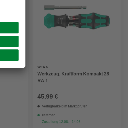
WERA
Werkzeug, Kraftform Kompakt 28
RA 1
45,99 €
Verfügbarkeit im Markt prüfen
lieferbar
Zustellung 12.08. - 14.08.