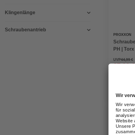
Klingenlänge
Schraubenantrieb
PROXXON
Schraubers
PH | Torx
UVP
44,99 €
37,99 €
Verfügbark
lieferbar
Zustellung