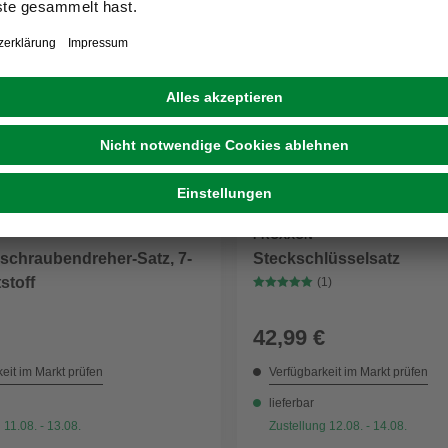
PROXXON
Steckschlüsselsatz
rschraubendreher-Satz, 7-
stoff
(1)
42,99 €
eit im Markt prüfen
Verfügbarkeit im Markt prüfen
lieferbar
 11.08. - 13.08.
Zustellung 12.08. - 14.08.