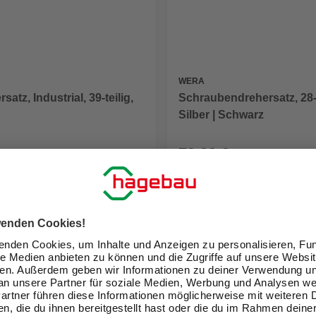
WERA
atz, Industrial, 39-teilig,
Schraubendrehersatz, 28-t
Silber | Schwarz
79,99 €
eit im Markt prüfen
Verfügbarkeit im Markt prüfen
lieferbar
 12.08. - 14.08.
Zustellung 12.08. - 14.08.