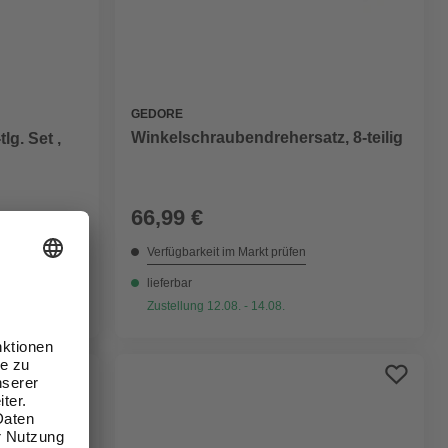
GEDORE
Winkelschraubendrehersatz, 8-teilig
lg. Set ,
66,99 €
Verfügbarkeit im Markt prüfen
lieferbar
Zustellung 12.08. - 14.08.