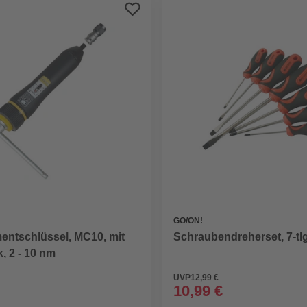
GO/ON!
ntschlüssel, MC10, mit
Schraubendreherset, 7-tlg
k, 2 - 10 nm
UVP
12,99 €
10,99 €