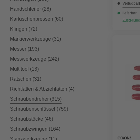
Verfügbark
Handschleifer
(28)
lieferbar
Kartuschenpressen
(60)
Zustellung
Klingen
(72)
Markierwerkzeuge
(31)
Messer
(193)
Messwerkzeuge
(242)
Multitool
(13)
Ratschen
(31)
Richtlatten & Abziehlatten
(4)
Schraubendreher
(315)
Schraubenschlüssel
(759)
Schraubstöcke
(46)
Schraubzwingen
(164)
GO/ON!
Stanzwerkzeuge
(11)