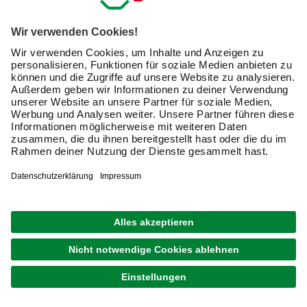
Zu den Angeboten bei hagebau.de gehören verschiedene
Arten von Fräsmaschinen, die sich je nach Einsatz und
den Achsen unterscheiden. Sie sind für Holz, weniger für
Metall geeignet. In der Übersicht ist die jeweilige
Funktionsweise des Fräswerkzeug erklärt.
Diese Fräswerkzeuge sind
geeignet, um Teile aus einem
Werkstück sauber
auszuschneiden oder rechteckige
Nuten zu fräsen. Die Schneiden
von Standardnutfräsen befinden
sich an der Seite. Spiralnutfräser
Nutfräser
können Sie ohne vorzubohren
einsetzen, da sie direkt in das
Holz eintauchen. Diese Geräte