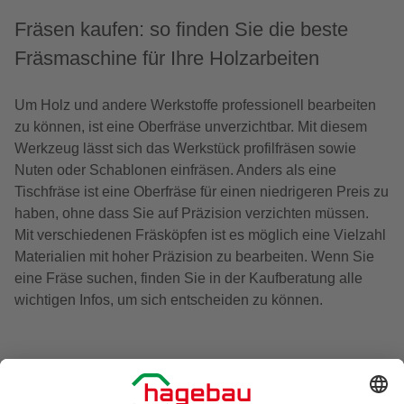
Fräsen kaufen: so finden Sie die beste
Fräsmaschine für Ihre Holzarbeiten
Um Holz und andere Werkstoffe professionell bearbeiten
zu können, ist eine Oberfräse unverzichtbar. Mit diesem
Werkzeug lässt sich das Werkstück profilfräsen sowie
Nuten oder Schablonen einfräsen. Anders als eine
Tischfräse ist eine Oberfräse für einen niedrigeren Preis zu
haben, ohne dass Sie auf Präzision verzichten müssen.
Mit verschiedenen Fräsköpfen ist es möglich eine Vielzahl
Materialien mit hoher Präzision zu bearbeiten. Wenn Sie
eine Fräse suchen, finden Sie in der Kaufberatung alle
wichtigen Infos, um sich entscheiden zu können.
Welche Art von Fräse sollten Sie kaufen?