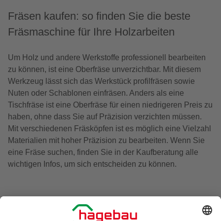
Fräsen kaufen: so finden Sie die beste
Fräsmaschine für Ihre Holzarbeiten
Um Holz und andere Werkstoffe professionell bearbeiten
zu können, ist eine Oberfräse unverzichtbar. Mit diesem
Werkzeug lässt sich das Werkstück profilfräsen sowie
Nuten oder Schablonen einfräsen. Anders als eine
Tischfräse ist eine Oberfräse für einen niedrigeren Preis zu
haben, ohne dass Sie auf Präzision verzichten müssen.
Mit verschiedenen Fräsköpfen ist es möglich eine Vielzahl
Materialien mit hoher Präzision zu bearbeiten. Wenn Sie
eine Fräse suchen, finden Sie in der Kaufberatung alle
wichtigen Infos, um sich entscheiden zu können.
Welche Art von Fräse sollten Sie kaufen?