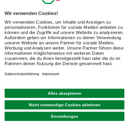
Zu den Angeboten bei hagebau.de gehören verschiedene
Arten von Fräsmaschinen, die sich je nach Einsatz und
den Achsen unterscheiden. Sie sind für Holz, weniger für
Metall geeignet. In der Übersicht ist die jeweilige
Funktionsweise des Fräswerkzeug erklärt.
Diese Fräswerkzeuge sind
geeignet, um Teile aus einem
Werkstück sauber
auszuschneiden oder rechteckige
Nuten zu fräsen. Die Schneiden
von Standardnutfräsen befinden
sich an der Seite. Spiralnutfräser
Nutfräser
können Sie ohne vorzubohren
einsetzen, da sie direkt in das
Holz eintauchen. Diese Geräte