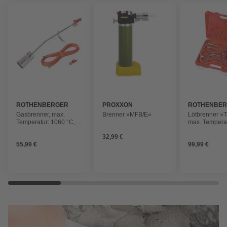
ROTHENBERGER
PROXXON
ROTHENBE
INDUSTRIAL
INDUSTRIAL
Gasbrenner, max.
Brenner »MFB/E«
Lötbrenner »T
Temperatur: 1060 °C,
max. Tempera
Aluminium/Kunststoff
°C
32,99 €
55,99 €
99,99 €