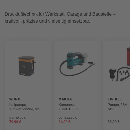
Drucklufttechnik für Werkstatt, Garage und Baustelle –
kraftvoll, präzise und vielseitig einsetzbar.
WORX
MAKITA
EINHELL
Luftpumpe,
Kompressor
Pumpe, 18V, 
»PowerShare«, bis
»DMP180Z«
Akku
10,3 bar, schwarz-
orange
UVP
89,99 €
UVP
122,89 €
79,99 €
84,99 €
89,99 €