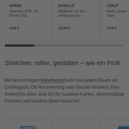
GO/ON!
RAVELLO
CON:P
Spachtel, IP30, 50,
Glättkelle, für die
Kelle, Länge:
60mm,3-tlg.
Verlegung des
Stahl
Steinteppichs,
Edelstahl, Blattstärke:
4,99 €
18,99 €
5,99 €
0,7 mm
Streichen, rollen, gestalten – wie ein Profi
Mit dem richtigen
Malerbedarf
wird aus jedem Raum ein
Lieblingsort. Ob Renovierung oder frischer Anstrich: Hier
findest Du alles, was Du für saubere Kanten, gleichmäßige
Flächen und kreative Ideen brauchst.