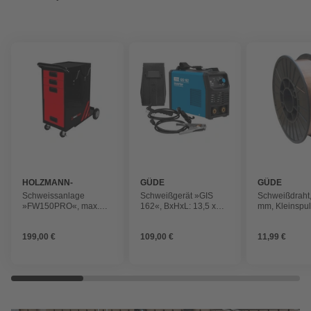
HOLZMANN-
GÜDE
GÜDE
MASCHINEN
Schweissanlage
Schweißgerät »GIS
Schweißdraht,
»FW150PRO«, max.
162«, BxHxL: 13,5 x
mm, Kleinspu
130 kg, schwarz/rot
24,5 x 29,5 cm,
Antriebsart: Elektro
199,00 €
109,00 €
11,99 €