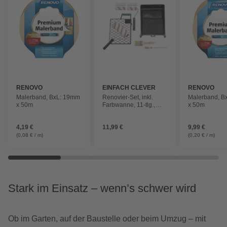
RENOVO
EINFACH CLEVER
RENOVO
Malerband, BxL: 19mm
Renovier-Set, inkl.
Malerband, B
x 50m
Farbwanne, 11-tlg.,
x 50m
Schwarz | Red | Weiß
4,19 €
11,99 €
9,99 €
(0,08 € / m)
(0,20 € / m)
Stark im Einsatz – wenn’s schwer wird
Ob im Garten, auf der Baustelle oder beim Umzug – mit