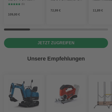
Workshop mit
1000 W
2 Plus, WD 3,
(1)
Gerätesteckdose, 17-
Battery und 
72,99 €
11,89 €
Liter-Kunststoffbehälter
4 Stück
109,00 €
JETZT ZUGREIFEN
Unsere Empfehlungen