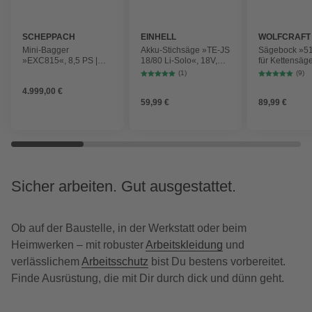
SCHEPPACH
EINHELL
WOLFCRAFT
Mini-Bagger
Akku-Stichsäge »TE-JS
Sägebock »5
»EXC815«, 8,5 PS |
18/80 Li-Solo«, 18V,
für Kettensäg
233 cm Grabweite | 69
2700 (Hübe/min), ohne
klappbar
(1)
(9)
cm Spurbreite |
Akku
4.999,00 €
Kettenantrieb
59,99 €
89,99 €
Sicher arbeiten. Gut ausgestattet.
Ob auf der Baustelle, in der Werkstatt oder beim
Heimwerken – mit robuster
Arbeitskleidung
und
verlässlichem
Arbeitsschutz
bist Du bestens vorbereitet.
Finde Ausrüstung, die mit Dir durch dick und dünn geht.