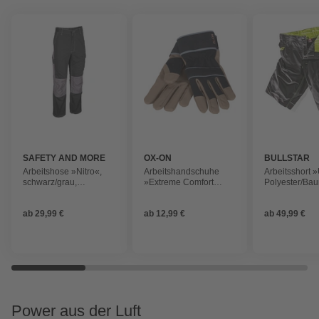
SAFETY AND MORE
OX-ON
BULLSTAR
Arbeitshose »Nitro«,
Arbeitshandschuhe
Arbeitsshort 
schwarz/grau,
»Extreme Comfort
Polyester/Bau
Baumwolle/Polyester
4301«, schwarz/braun,
schwarz
Größe 12
ab
29,99 €
ab
12,99 €
ab
49,99 €
Power aus der Luft