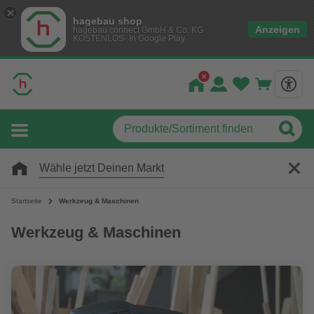
hagebau shop
Anzeigen
hagebau connect GmbH & Co. KG
KOSTENLOS- In Google Play
Wähle jetzt Deinen Markt
Startseite
Werkzeug & Maschinen
Werkzeug & Maschinen